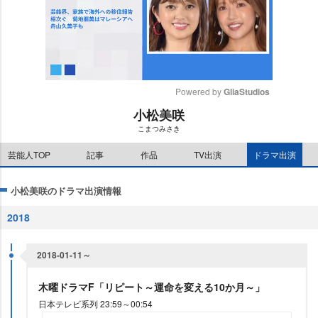
Powered by 
GliaStudios
小松美咲
M
こまつみさき
u
t
芸能人TOP
記事
作品
TV出演
ドラマ出演
e
小松美咲のドラマ出演情報
2018
2018-01-11～
木曜ドラマF「リピート～運命を変える10か月～」
日本テレビ系列 23:59～00:54