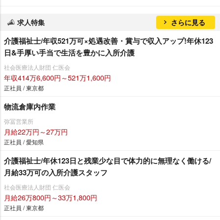
求人特集
さらに見る
介護福祉士/年収521万可×処遇改善・賞与で収入アップ!年休123
日&手厚い手当で生活を豊かに入所介護
社会医療法人財団 仁医会
年収414万6,600円～521万1,600円
正社員 / 東京都
物流倉庫内作業
弥冨営業所
月給22万円～27万円
正社員 / 愛知県
介護福祉士/年休123日と残業少な目で体力的に無理なく働ける/
月給33万可の入所介護スタッフ
社会医療法人財団 仁医会
月給26万800円～33万1,800円
正社員 / 東京都