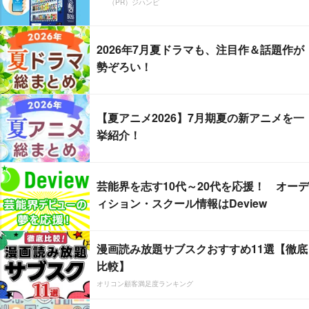
（PR）ジハンピ
2026年7月夏ドラマも、注目作＆話題作が
勢ぞろい！
【夏アニメ2026】7月期夏の新アニメを一
挙紹介！
芸能界を志す10代～20代を応援！ オーデ
ィション・スクール情報はDeview
漫画読み放題サブスクおすすめ11選【徹底
比較】
オリコン顧客満足度ランキング