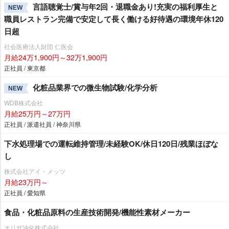
言語聴覚士/賞与年2回・退職金あり!充実の福利厚生と
NEW
職員レストラン完備で安定して長く働ける好待遇の環境年休120
日超
社会医療法人財団 仁医会
月給24万1,900円～32万1,900円
正社員 / 東京都
化粧品業界での微生物試験/化学分析
NEW
WDB株式会社
月給25万円～27万円
正社員 / 派遣社員 / 神奈川県
下水処理場での運転維持管理/未経験OK/休日120日/残業ほぼな
し
株式会社アイ・メッツ
月給23万円～
正社員 / 愛知県
食品・化粧品原料の生産技術開発/機能性素材メーカー
オリザ油化株式会社