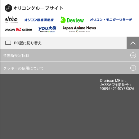
PC版に切り替え
禁無断複写転載
クッキーの使用について
© oricon ME inc.
JASRAC許諾番号：
9009642140Y38026