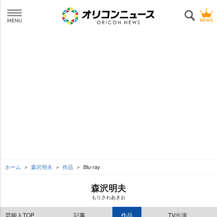
ホーム
森沢明夫
作品
Blu-ray
森沢明夫
もりさわあきお
芸能人TOP
記事
作品
TV出演