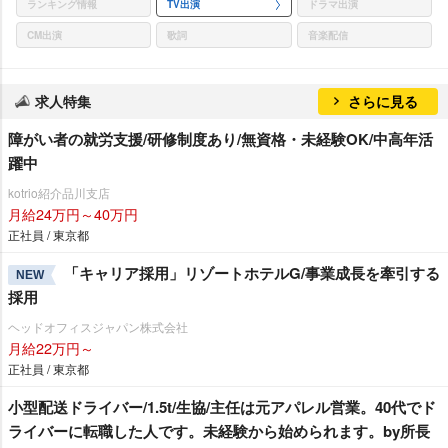
ランキング情報
TV出演
ドラマ出演
CM出演
歌詞
音楽配信
求人特集
さらに見る
障がい者の就労支援/研修制度あり/無資格・未経験OK/中高年活
躍中
kotrio紹介品川支店
月給24万円～40万円
正社員 / 東京都
「キャリア採用」リゾートホテルG/事業成長を牽引する
NEW
採用
ヘッドオフィスジャパン株式会社
月給22万円～
正社員 / 東京都
小型配送ドライバー/1.5t/生協/主任は元アパレル営業。40代でド
ライバーに転職した人です。未経験から始められます。by所長