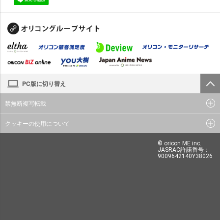
PC版に切り替え
禁無断複写転載
クッキーの使用について
© oricon ME inc.
JASRAC許諾番号：
9009642140Y38026