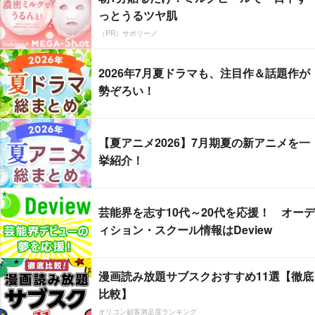
っとうるツヤ肌
（PR）サボリーノ
2026年7月夏ドラマも、注目作＆話題作が
勢ぞろい！
【夏アニメ2026】7月期夏の新アニメを一
挙紹介！
芸能界を志す10代～20代を応援！ オーデ
ィション・スクール情報はDeview
漫画読み放題サブスクおすすめ11選【徹底
比較】
オリコン顧客満足度ランキング