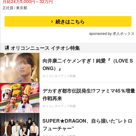
月給24万5,000円～32万円
正社員 / 東京都
続きはこちら
sponsored by 求人ボックス
オリコンニュース イチオシ特集
向井康二イケメンすぎ！純愛『（LOVE S
ONG）』
オリコンタイアップ特集
デカすぎ都市伝説発生!?ファミマ45％増量
作戦再来
オリコンタイアップ特集
SUPER★DRAGON、自ら描いた”レトロ
フューチャー”