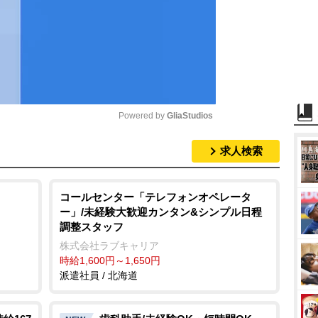
Powered by 
GliaStudios
求人検索
M
u
t
コールセンター「テレフォンオペレータ
ー」/未経験大歓迎カンタン&シンプル日程
e
調整スタッフ
株式会社ラブキャリア
時給1,600円～1,650円
派遣社員 / 北海道