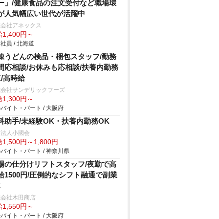
ー」/健康食品の注文受付など職場環
が人気幅広い世代が活躍中
式会社アネックス
1,400円～
社員 / 北海道
凍うどんの検品・梱包スタッフ/勤務
間応相談/お休みも応相談/扶養内勤務
K/高時給
式会社サンデリックフーズ
1,300円～
バイト・パート / 大阪府
科助手/未経験OK・扶養内勤務OK
療法人小國会
1,500円～1,800円
バイト・パート / 神奈川県
場の仕分けリフトスタッフ/夜勤で高
給1500円/圧倒的なシフト融通で副業
K
式会社木田商店
1,550円～
バイト・パート / 大阪府