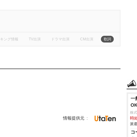
キング情報
TV出演
ドラマ出演
CM出演
歌詞
一
O
。
株
情報提供元
時給
派遣
コ