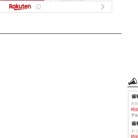
歯
世
時給
アル
歯
き
時給