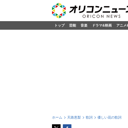
トップ
芸能
音楽
ドラマ&映画
アニメ
ホーム
天路恵梨
歌詞
優しい花の歌詞