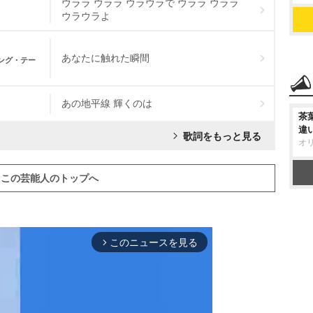
ウララ ウララ ウラウラで ウララ ウララ
ウラウラよ
あなたに触れた瞬間
ィング・テー
あの地平線 輝くのは
茶
違
歌詞をもっと見る
オ
この芸能人のトップへ
このニュースを見る
arrow_forward_ios