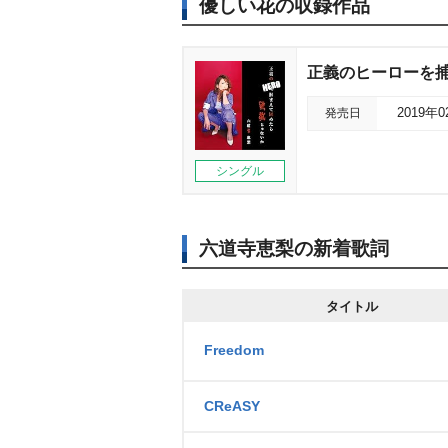
優しい花の収録作品
正義のヒーローを
発売日
2019年
シングル
六道寺恵梨の新着歌詞
タイトル
Freedom
CReASY