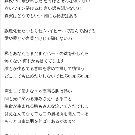
真夜中に飛び出した 思うほどそんな強くない
赤いワイン浴びるわ 言い訳も聞かないわ
真実はどうでもいい 誰にも秘密はある
誤魔化せたつもりね?ハイヒールで踏んであげる
愛や夢とか言葉だけじゃ騙せないわ
私もあなたもまだまだハートの鍵を外したら
怖くない 何もかも捨ててしまえ
誰もが生きてる意味を求めて探して彷徨う
どこまでも止めたりしないでね Getup!Getup!
声出して伝えなきゃ高鳴る胸は熱い
闇も光に変わる痛みさえ生きること
生命が生まれる時もみんな泣いてきたでしょ
答えなんてなくてもこの居場所を選んでいる
もっと自由に羽を伸ばしあるがままで