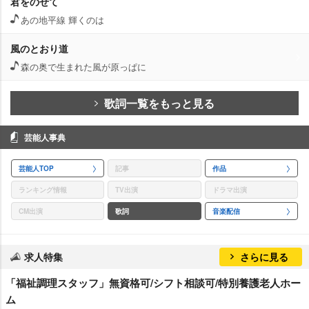
君をのせて
あの地平線 輝くのは
風のとおり道
森の奥で生まれた風が原っぱに
歌詞一覧をもっと見る
芸能人事典
芸能人TOP
記事
作品
ランキング情報
TV出演
ドラマ出演
CM出演
歌詞
音楽配信
求人特集
さらに見る
「福祉調理スタッフ」無資格可/シフト相談可/特別養護老人ホー
ム