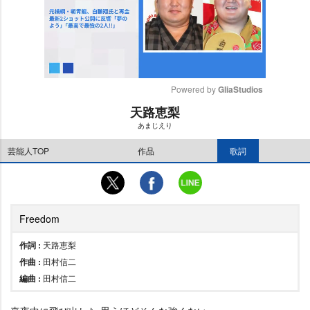
Powered by 
GliaStudios
天路恵梨
M
あまじえり
u
t
芸能人TOP
作品
歌詞
e
Freedom
作詞 :
天路恵梨
作曲 :
田村信二
編曲 :
田村信二