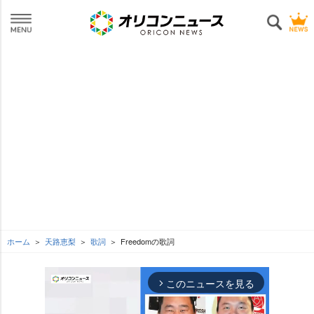
ホーム
天路恵梨
歌詞
Freedomの歌詞
このニュースを見る
arrow_forward_ios