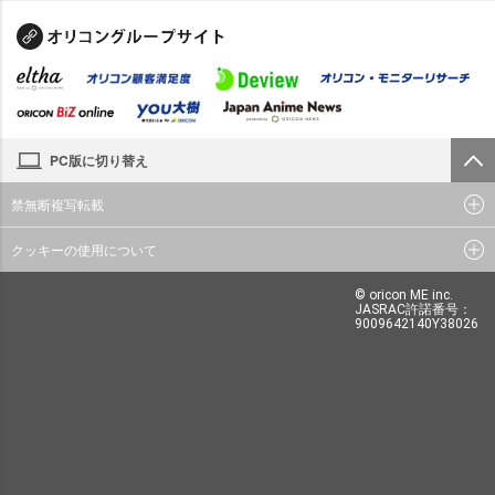
PC版に切り替え
禁無断複写転載
クッキーの使用について
© oricon ME inc.
JASRAC許諾番号：
9009642140Y38026