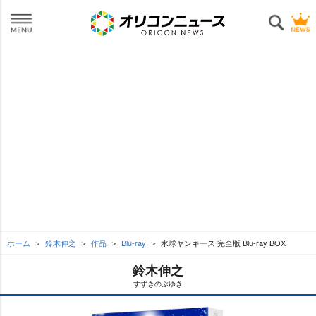
ホーム
鈴木伸之
作品
Blu-ray
水球ヤンキース 完全版 Blu-ray BOX
鈴木伸之
すずきのぶゆき