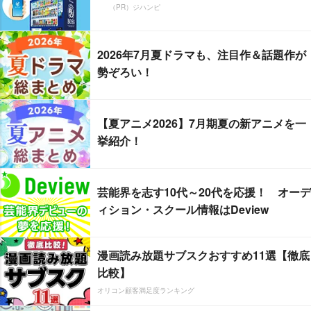
（PR）ジハンピ
2026年7月夏ドラマも、注目作＆話題作が
勢ぞろい！
【夏アニメ2026】7月期夏の新アニメを一
挙紹介！
芸能界を志す10代～20代を応援！ オーデ
ィション・スクール情報はDeview
漫画読み放題サブスクおすすめ11選【徹底
比較】
オリコン顧客満足度ランキング