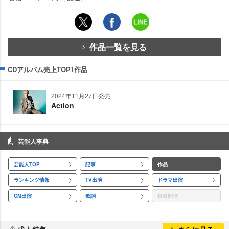
作品一覧を見る
CDアルバム売上TOP1作品
2024年11月27日発売
Action
芸能人事典
芸能人TOP
記事
作品
ランキング情報
TV出演
ドラマ出演
CM出演
歌詞
音楽配信