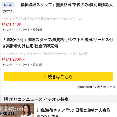
「福祉調理スタッフ」無資格可/午後のみ/特別養護老人
NEW
ホーム
社会福祉法人知多学園/特別養護老人ホーム 論地がるてん
時給1,140円
アルバイト・パート / 愛知県
「週2から可」調理スタッフ/無資格可/シフト相談可/サービス付
き高齢者向け住宅/社会保障完備
シマダリビングパートナーズ 株式会社/ガーデンテラス砧公園
時給1,280円～
アルバイト・パート / 東京都
続きはこちら
sponsored by 求人ボックス
オリコンニュース イチオシ特集
川島海荷さんと学ぶ 日常に潜む“人身取
引”のリアル