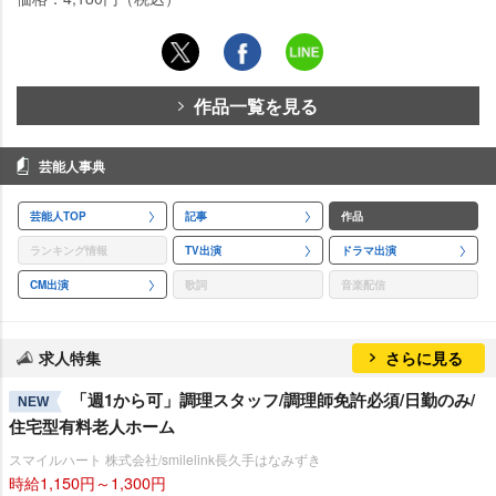
作品一覧を見る
芸能人事典
芸能人TOP
記事
作品
ランキング情報
TV出演
ドラマ出演
CM出演
歌詞
音楽配信
求人特集
さらに見る
「週1から可」調理スタッフ/調理師免許必須/日勤のみ/
NEW
住宅型有料老人ホーム
スマイルハート 株式会社/smilelink長久手はなみずき
時給1,150円～1,300円