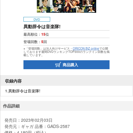
DVD
異動辞令は音楽隊!
最高順位：
15
位
登場回数：
5
回
※「登場回数」は法人向けサービス・
ORICON BiZ online
で公開
しております週間DVDランキングTOP300のランクイン回数を掲
載しています。
商品購入
収録内容
1.異動辞令は音楽隊!
作品詳細
発売日：2023年02月03日
発売元：ギャガ 品番：GADS-2587
価格：4,180円（税込）