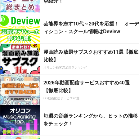
挙紹介！
芸能界を志す10代～20代を応援！ オーデ
ィション・スクール情報はDeview
漫画読み放題サブスクおすすめ11選【徹底
比較】
オリコン顧客満足度ランキング
2026年動画配信サービスおすすめ40選
【徹底比較】
CS動画配信サービス20選
毎週の音楽ランキングから、ヒットの推移
をチェック！