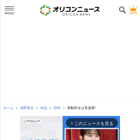
ホーム
清野菜名
作品
DVD
異動辞令は音楽隊!
このニュースを見る
arrow_forward_ios