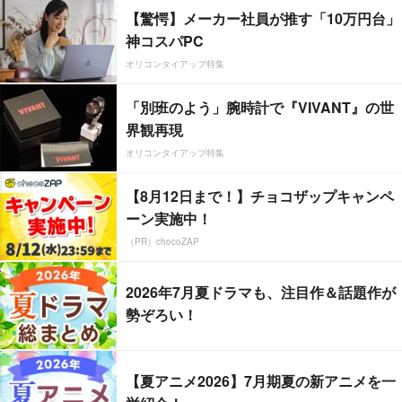
【驚愕】メーカー社員が推す「10万円台」
神コスパPC
オリコンタイアップ特集
「別班のよう」腕時計で『VIVANT』の世
界観再現
オリコンタイアップ特集
【8月12日まで！】チョコザップキャンペ
ーン実施中！
（PR）chocoZAP
2026年7月夏ドラマも、注目作＆話題作が
勢ぞろい！
【夏アニメ2026】7月期夏の新アニメを一