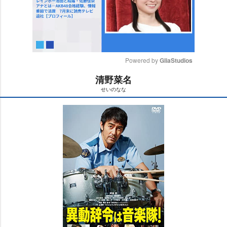
Powered by 
GliaStudios
清野菜名
M
せいのなな
u
t
e