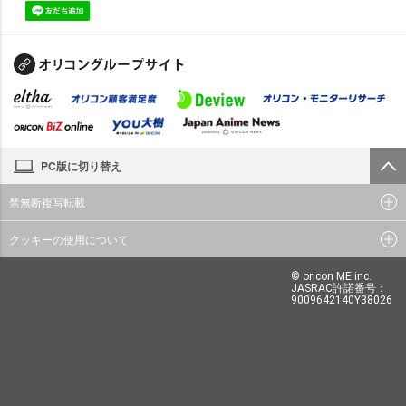
PC版に切り替え
禁無断複写転載
クッキーの使用について
© oricon ME inc.
JASRAC許諾番号：
9009642140Y38026