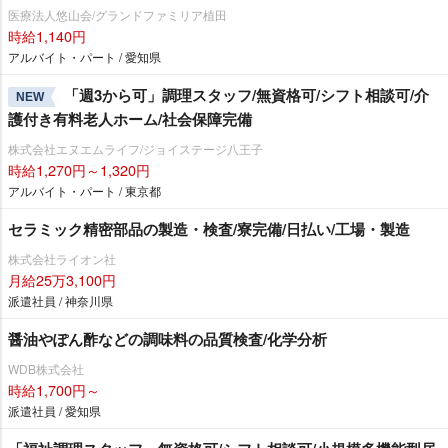
医療法人悠山会/グランドファミリア植田
時給1,140円
アルバイト・パート / 愛知県
「週3から可」調理スタッフ/無資格可/シフト相談可/介
NEW
護付き有料老人ホーム/社会保障完備
株式会社エヌエムライフ/ジョイステージ八王子
時給1,270円～1,320円
アルバイト・パート / 東京都
セラミック精密部品の製造・検査/寮完備/日払い/工場・製造
株式会社ライオン社
月給25万3,100円
派遣社員 / 神奈川県
醤油やぽん酢などの調味料の品質検査/化学分析
WDB株式会社
時給1,700円～
派遣社員 / 愛知県