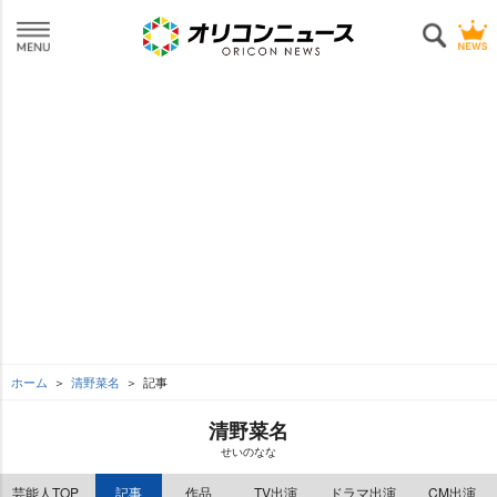
ホーム
清野菜名
記事
清野菜名
せいのなな
芸能人TOP
記事
作品
TV出演
ドラマ出演
CM出演