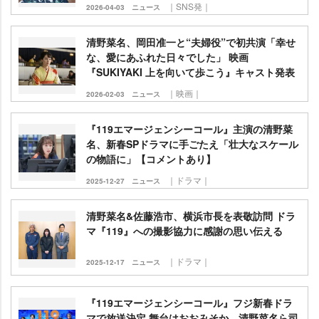
｜SNS発｜
2026-04-03
ニュース
清野菜名、岡田准一と“夫婦役”で初共演「幸せ
な、愛にあふれた日々でした」 映画
『SUKIYAKI 上を向いて歩こう』キャスト発表
｜映画｜
2026-02-03
ニュース
『119エマージェンシーコール』主演の清野菜
名、新春SPドラマに手ごたえ「壮大なスケール
の物語に」【コメントあり】
｜ドラマ｜
2025-12-27
ニュース
清野菜名&佐藤浩市、横浜市長を表敬訪問 ドラ
マ『119』への撮影協力に感謝の思い伝える
｜ドラマ｜
2025-12-17
ニュース
『119エマージェンシーコール』フジ新春ドラ
マで放送決定 舞台はおおみそか…清野菜名ら司