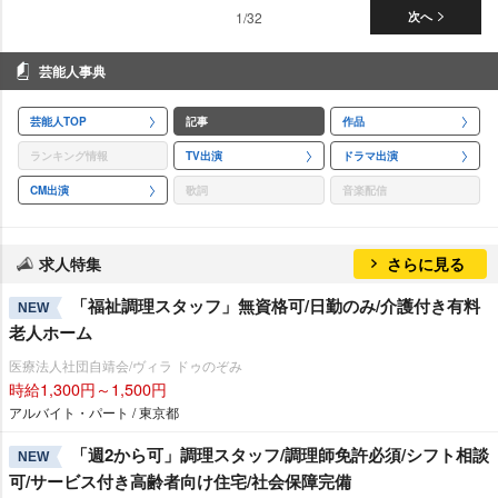
1/32
次へ
芸能人事典
芸能人TOP
記事
作品
ランキング情報
TV出演
ドラマ出演
CM出演
歌詞
音楽配信
求人特集
さらに見る
「福祉調理スタッフ」無資格可/日勤のみ/介護付き有料
NEW
老人ホーム
医療法人社団自靖会/ヴィラ ドゥのぞみ
時給1,300円～1,500円
アルバイト・パート / 東京都
「週2から可」調理スタッフ/調理師免許必須/シフト相談
NEW
可/サービス付き高齢者向け住宅/社会保障完備