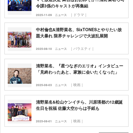
令課3係のキャストが再集結
｜ドラマ｜
2025-11-09
ニュース
中村倫也&清野菜名、SixTONESとやりたい放
題大暴れ 限界チャレンジで大波乱展開
｜バラエティ｜
2025-08-10
ニュース
清野菜名、『星つなぎのエリオ』インタビュー
「見終わったあと、家族に会いたくなった」
｜映画｜
2025-08-03
ニュース
清野菜名&松山ケンイチら、川原瑛都の12歳誕
生日を祝福 佐藤大空からは手紙も
｜映画｜
2025-08-01
ニュース