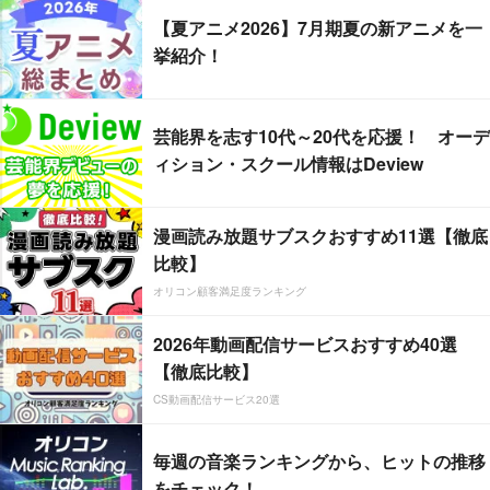
【夏アニメ2026】7月期夏の新アニメを一
挙紹介！
芸能界を志す10代～20代を応援！ オーデ
ィション・スクール情報はDeview
漫画読み放題サブスクおすすめ11選【徹底
比較】
オリコン顧客満足度ランキング
2026年動画配信サービスおすすめ40選
【徹底比較】
CS動画配信サービス20選
毎週の音楽ランキングから、ヒットの推移
をチェック！