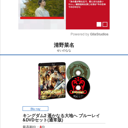
Powered by 
GliaStudios
清野菜名
M
せいのなな
u
t
e
Blu-ray
キングダム2 遥かなる大地へ ブルーレイ
&DVDセット(通常版)
最高順位：
8
位