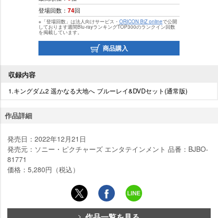
登場回数：
74
回
※「登場回数」は法人向けサービス・
ORICON BiZ online
で公開
しております週間Blu-rayランキングTOP300のランクイン回数
を掲載しています。
商品購入
収録内容
1.キングダム2 遥かなる大地へ ブルーレイ&DVDセット(通常版)
作品詳細
発売日：2022年12月21日
発売元：ソニー・ピクチャーズ エンタテインメント 品番：BJBO-
81771
価格：5,280円（税込）
作品一覧を見る