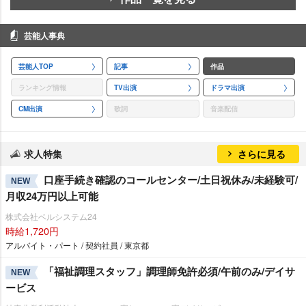
芸能人事典
芸能人TOP
記事
作品
ランキング情報
TV出演
ドラマ出演
CM出演
歌詞
音楽配信
求人特集
さらに見る
口座手続き確認のコールセンター/土日祝休み/未経験可/
NEW
月収24万円以上可能
株式会社ベルシステム24
時給1,720円
アルバイト・パート / 契約社員 / 東京都
「福祉調理スタッフ」調理師免許必須/午前のみ/デイサ
NEW
ービス