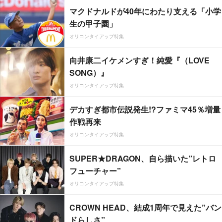
マクドナルドが40年にわたり支える「小学
生の甲子園」
オリコンタイアップ特集
向井康二イケメンすぎ！純愛『（LOVE
SONG）』
オリコンタイアップ特集
デカすぎ都市伝説発生!?ファミマ45％増量
作戦再来
オリコンタイアップ特集
SUPER★DRAGON、自ら描いた”レトロ
フューチャー”
オリコンタイアップ特集
CROWN HEAD、結成1周年で見えた”バン
ドらしさ”