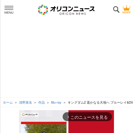
ホーム
清野菜名
作品
Blu-ray
キングダム2 遥かなる大地へ ブルーレイ&DV
このニュースを見る
arrow_forward_ios