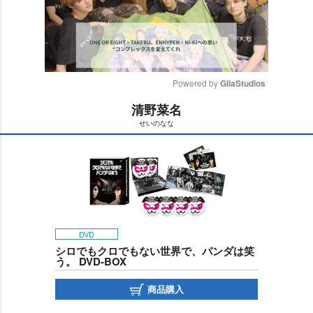
Powered by 
GliaStudios
清野菜名
M
せいのなな
u
t
e
DVD
シロでもクロでもない世界で、パンダは笑
う。 DVD-BOX
商品購入