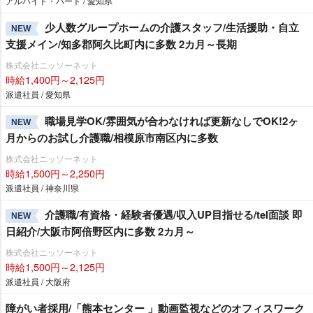
アルバイト・パート / 愛知県
少人数グループホームの介護スタッフ/生活援助・自立
NEW
支援メイン/知多郡阿久比町内に多数 2カ月～長期
株式会社ニッソーネット
時給1,400円～2,125円
派遣社員 / 愛知県
職場見学OK/雰囲気が合わなければ更新なしでOK!2ヶ
NEW
月からのお試し介護職/相模原市南区内に多数
株式会社ニッソーネット
時給1,500円～2,250円
派遣社員 / 神奈川県
介護職/有資格・経験者優遇/収入UP目指せる/tel面談 即
NEW
日紹介/大阪市阿倍野区内に多数 2カ月～
株式会社ニッソーネット
時給1,500円～2,125円
派遣社員 / 大阪府
障がい者採用/「熊本センター 」動画監視などのオフィスワーク