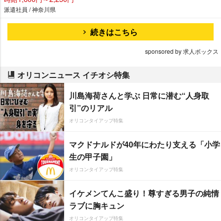
派遣社員 / 神奈川県
続きはこちら
sponsored by 求人ボックス
オリコンニュース イチオシ特集
川島海荷さんと学ぶ 日常に潜む“人身取
引”のリアル
オリコンタイアップ特集
マクドナルドが40年にわたり支える「小学
生の甲子園」
オリコンタイアップ特集
イケメンてんこ盛り！尊すぎる男子の純情
ラブに胸キュン
オリコンタイアップ特集