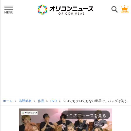
ホーム
清野菜名
作品
DVD
シロでもクロでもない世界で、パンダは笑う。 D
このニュースを見る
arrow_forward_ios