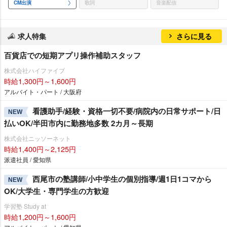
CM出演
歌詞
音楽配信
求人特集
さらに見る
百貨店での短期アプリ操作補助スタッフ
株式会社ハイファイブ
時給1,300円～1,600円
アルバイト・パート / 大阪府
看護助手/経験・資格一切不要/病院内の日常サポート/日
NEW
払いOK/半田市内に勤務地多数 2カ月～長期
株式会社ニッソーネット
時給1,400円～2,125円
派遣社員 / 愛知県
西尾市の塾講師/小中学生の個別指導/週1日1コマから
NEW
OK/大学生・専門学生の方歓迎
学習塾 Study at
時給1,200円～1,600円