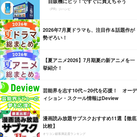
自販機にピッ！ですぐに買えちゃう
（PR）ジハンピ
2026年7月夏ドラマも、注目作＆話題作が
勢ぞろい！
【夏アニメ2026】7月期夏の新アニメを一
挙紹介！
芸能界を志す10代～20代を応援！ オーデ
ィション・スクール情報はDeview
漫画読み放題サブスクおすすめ11選【徹底
比較】
オリコン顧客満足度ランキング