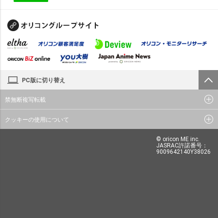
PC版に切り替え
禁無断複写転載
クッキーの使用について
© oricon ME inc.
JASRAC許諾番号：
9009642140Y38026