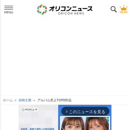
ホーム
崎太整
アルバム売上TOP2作品
このニュースを見る
arrow_forward_ios