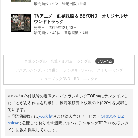
最高順位：6位 登場回数：9週
TVアニメ「血界戦線 & BEYOND」オリジナルサ
ウンドトラック
発売日：2017年12月13日
最高順位：42位 登場回数：4週
合算シングル
合算アルバム
シングル
アルバム
デジタルシングル（単曲）
デジタルアルバム
ストリーミング
ミュージックDVD・BD
エンタメ
※1987/10/5付以降の週間アルバムランキングTOP50にランクインし
たことがある作品を対象に、推定累積売上枚数の上位20件を掲載し
ています。
※「登場回数」は
you大樹
および法人向けサービス・
ORICON BiZ
online
で公開しております週間アルバムランキングTOP300のランク
イン回数を掲載しています。