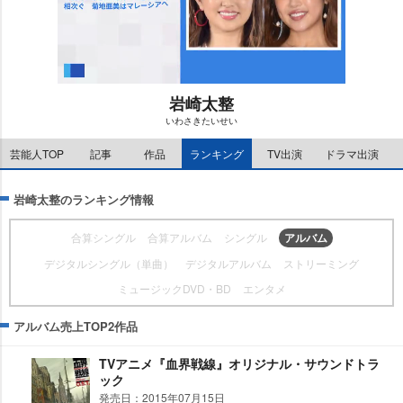
崎太整
いわさきたいせい
M
u
芸能人TOP
記事
作品
ランキング
TV出演
ドラマ出演
t
e
崎太整のランキング情報
合算シングル
合算アルバム
シングル
アルバム
デジタルシングル（単曲）
デジタルアルバム
ストリーミング
ミュージックDVD・BD
エンタメ
アルバム売上TOP2作品
TVアニメ『血界戦線』オリジナル・サウンドトラ
ック
発売日：2015年07月15日