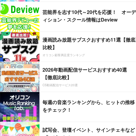
芸能界を志す10代～20代を応援！ オーデ
ィション・スクール情報はDeview
漫画読み放題サブスクおすすめ11選【徹底
比較】
オリコン顧客満足度ランキング
2026年動画配信サービスおすすめ40選
【徹底比較】
CS動画配信サービス20選
毎週の音楽ランキングから、ヒットの推移
をチェック！
試写会、登壇イベント、サインチェキなど