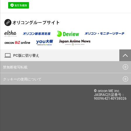
PC版に切り替え
禁無断複写転載
クッキーの使用について
© oricon ME inc.
JASRAC許諾番号：
9009642140Y38026