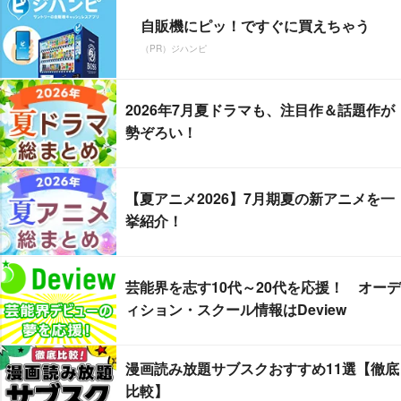
自販機にピッ！ですぐに買えちゃう
（PR）ジハンピ
2026年7月夏ドラマも、注目作＆話題作が
勢ぞろい！
【夏アニメ2026】7月期夏の新アニメを一
挙紹介！
芸能界を志す10代～20代を応援！ オーデ
ィション・スクール情報はDeview
漫画読み放題サブスクおすすめ11選【徹底
比較】