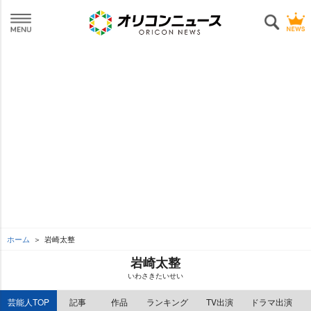
ホーム
崎太整
崎太整
いわさきたいせい
芸能人TOP
記事
作品
ランキング
TV出演
ドラマ出演