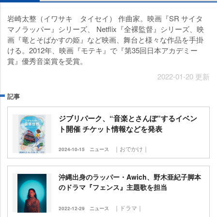
崎太整（イワサキ タイセイ） 作曲家。映画『SR サイタ
マノラッパー』シリーズ、 Netflix『全裸監督』シリーズ、映
画『竜とそばかすの姫』など映画、舞台と様々な作品を手掛
ける。2012年、映画『モテキ』で『第35回日本アカデミー
賞』優秀音楽賞を受賞。
2022-01-20 更新
記事
ジブリパーク、“音楽とさんぽ”するイベン
ト開催 チケット情報などを発表
｜おでかけ｜
2024-10-15
ニュース
沖縄出身のラッパー・Awich、野木亜紀子脚本
のドラマ『フェンス』主題歌を担当
｜ドラマ｜
2022-12-29
ニュース