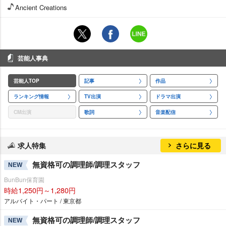
Ancient Creations
芸能人事典
芸能人TOP
記事
作品
ランキング情報
TV出演
ドラマ出演
CM出演
歌詞
音楽配信
求人特集
さらに見る
無資格可の調理師/調理スタッフ
NEW
BunBun保育園
時給1,250円～1,280円
アルバイト・パート / 東京都
無資格可の調理師/調理スタッフ
NEW