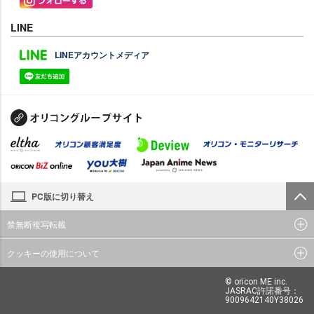
LINE
LINEアカウントメディア
PC版に切り替え
禁無断複写転載
クッキーの使用について
© oricon ME inc.
JASRAC許諾番号：
9009642140Y38026