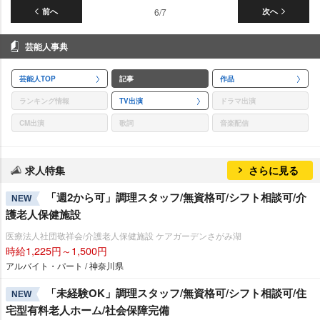
前へ
6/7
次へ
芸能人事典
芸能人TOP
記事
作品
ランキング情報
TV出演
ドラマ出演
CM出演
歌詞
音楽配信
求人特集
さらに見る
「週2から可」調理スタッフ/無資格可/シフト相談可/介
NEW
護老人保健施設
医療法人社団敬祥会/介護老人保健施設 ケアガーデンさがみ湖
時給1,225円～1,500円
アルバイト・パート / 神奈川県
「未経験OK」調理スタッフ/無資格可/シフト相談可/住
NEW
宅型有料老人ホーム/社会保障完備