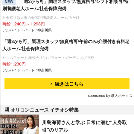
「週2から可」調理スタッフ/無資格可/シフト相談可/特
NEW
別養護老人ホーム/社会保障完備
社会福祉法人東の会/特別養護老人ホーム みたけ
時給1,240円～1,298円
アルバイト・パート / 神奈川県
「週3から可」調理スタッフ/無資格可/午前のみ/介護付き有料老
人ホーム/社会保障完備
セコムフォート 株式会社/コンフォートガーデンあざみ野
時給1,230円
アルバイト・パート / 神奈川県
続きはこちら
sponsored by 求人ボックス
オリコンニュース イチオシ特集
川島海荷さんと学ぶ 日常に潜む“人身取
引”のリアル