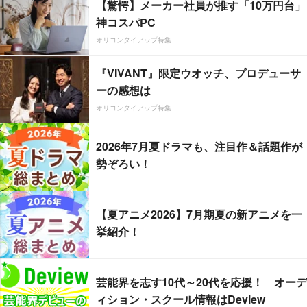
【驚愕】メーカー社員が推す「10万円台」
神コスパPC
オリコンタイアップ特集
『VIVANT』限定ウオッチ、プロデューサ
ーの感想は
オリコンタイアップ特集
2026年7月夏ドラマも、注目作＆話題作が
勢ぞろい！
【夏アニメ2026】7月期夏の新アニメを一
挙紹介！
芸能界を志す10代～20代を応援！ オーデ
ィション・スクール情報はDeview