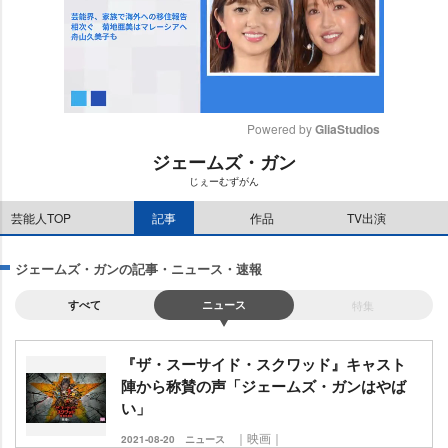
Powered by 
GliaStudios
ジェームズ・ガン
M
じぇーむずがん
u
t
芸能人TOP
記事
作品
TV出演
e
ジェームズ・ガンの記事・ニュース・速報
すべて
ニュース
特集
『ザ・スーサイド・スクワッド』キャスト
陣から称賛の声「ジェームズ・ガンはやば
い」
｜映画｜
2021-08-20
ニュース