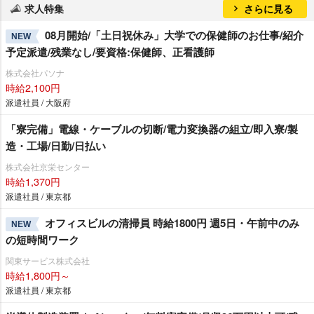
求人特集
さらに見る
08月開始/「土日祝休み」大学での保健師のお仕事/紹介
NEW
予定派遣/残業なし/要資格:保健師、正看護師
株式会社パソナ
時給2,100円
派遣社員 / 大阪府
「寮完備」電線・ケーブルの切断/電力変換器の組立/即入寮/製
造・工場/日勤/日払い
株式会社京栄センター
時給1,370円
派遣社員 / 東京都
オフィスビルの清掃員 時給1800円 週5日・午前中のみ
NEW
の短時間ワーク
関東サービス株式会社
時給1,800円～
派遣社員 / 東京都