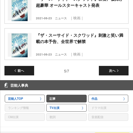
超豪華 オールスターキャスト発表
｜映画｜
2021-06-23
ニュース
『ザ・スーサイド・スクワッド』刺激と笑い満
載の本予告、全世界で解禁
｜映画｜
2021-06-23
ニュース
前へ
5/7
次へ
芸能人事典
芸能人TOP
記事
作品
ランキング情報
TV出演
ドラマ出演
CM出演
歌詞
音楽配信