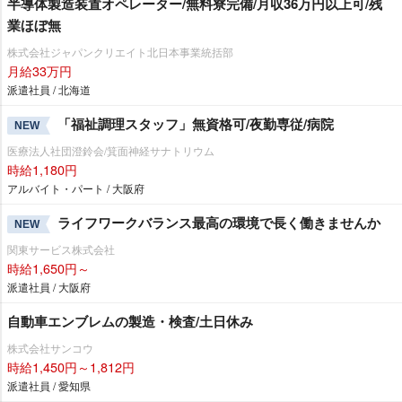
半導体製造装置オペレーター/無料寮完備/月収36万円以上可/残
業ほぼ無
株式会社ジャパンクリエイト北日本事業統括部
月給33万円
派遣社員 / 北海道
「福祉調理スタッフ」無資格可/夜勤専従/病院
NEW
医療法人社団澄鈴会/箕面神経サナトリウム
時給1,180円
アルバイト・パート / 大阪府
ライフワークバランス最高の環境で長く働きませんか
NEW
関東サービス株式会社
時給1,650円～
派遣社員 / 大阪府
自動車エンブレムの製造・検査/土日休み
株式会社サンコウ
時給1,450円～1,812円
派遣社員 / 愛知県