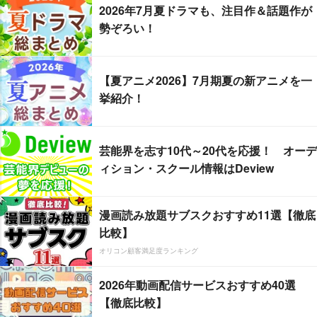
2026年7月夏ドラマも、注目作＆話題作が
勢ぞろい！
【夏アニメ2026】7月期夏の新アニメを一
挙紹介！
芸能界を志す10代～20代を応援！ オーデ
ィション・スクール情報はDeview
漫画読み放題サブスクおすすめ11選【徹底
比較】
オリコン顧客満足度ランキング
2026年動画配信サービスおすすめ40選
【徹底比較】