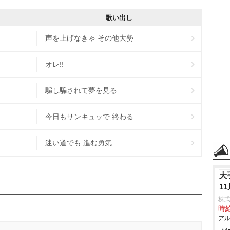
歌い出し
声を上げなきゃ その他大勢
オレ!!
騙し騙されて夢を見る
今日もサンキュッで 終わる
迷い道でも 進む勇気
大
1
株式
時給
アル