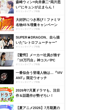
森崎ウィン×向井康二“両片思
い”にキュンが止まらん！
オリコンタイアップ特集
大好評につき再び！ファミマ
名物45％増量キャンペーン
オリコンタイアップ特集
SUPER★DRAGON、自ら描
いた”レトロフューチャー”
オリコンタイアップ特集
【驚愕】メーカー社員が推す
「10万円台」神コスパPC
オリコンタイアップ特集
一番似合う登場人物は…『VIV
ANT』限定ウオッチ
オリコンタイアップ特集
2026年7月夏ドラマも、注目
作＆話題作が勢ぞろい！
【夏アニメ2026】7月期夏の