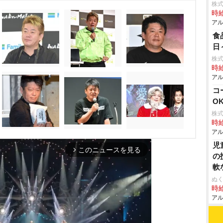
株式
時給
アル
食
日
株式
時給
アル
コ
O
株式
時給
アル
児
このニュースを見る
arrow_forward_ios
の
軟
ぬく
時給
アル