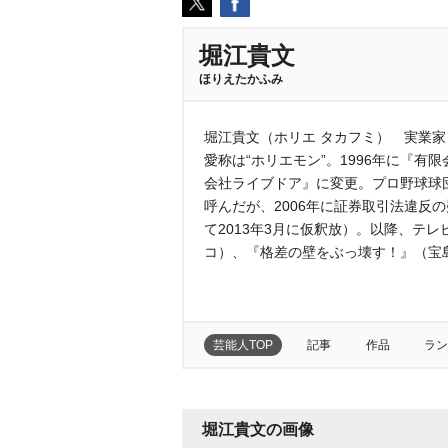
堀江貴文
ほりえたかふみ
堀江貴文（ホリエ タカフミ） 実業家・
愛称は“ホリエモン”。1996年に『有
会社ライブドア』に変更。プロ野球球
呼んだが、2006年に証券取引法違反の
て2013年3月に仮釈放）。以降、テ
コ）、『格差の壁をぶっ壊す！』（宝
芸能人TOP
記事
作品
ラン
堀江貴文の画像