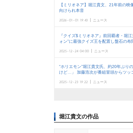
【ミリオネア】堀江貴文、21年前の映
向けられ本音
2026-01-01 19:43
ニュース
『クイズ$ミリオネア』前回覇者・堀江貴
ォン”に最強クイズ王を配置し盤石の布
2025-12-24 04:00
ニュース
“ホリエモン”堀江貴文氏、約20年ぶ
けど…」 加藤浩次が番組冒頭からツッ
2025-12-23 19:22
ニュース
堀江貴文の作品