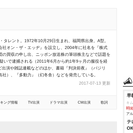
タレント。1972年10月29日生まれ、福岡県出身。A型。
限会社オン・ザ・エッヂ』を設立し、2004年に社名を『株式
団の買収の申し出、ニッポン放送株の筆頭株主などで話題を
疑いで逮捕される（2011年6月から約1年9ヶ月の服役を経
レビ出演や雑誌連載などのほか、書籍『判決前夜』（バジリ
島社）、『多動力』（幻冬舎）などを発売している。
2017-07-13 更新
早
キング情報
TV出演
ドラマ出演
CM出演
歌詞
キ
時給
アル
テ
O