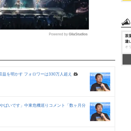
Powered by 
GliaStudios
茶
違
オ
M
u
t
収益を明かす フォロワーは330万人超え
e
はやばいです」中東危機巡りコメント「数ヶ月分