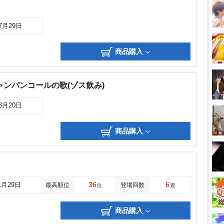
07月29日
商品購入
ャンパンコールの歌(ゾス飲み)
08月20日
商品購入
36
6
1月29日
最高順位
登場回数
位
週
商品購入