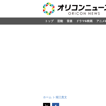
トップ
芸能
音楽
ドラマ&映画
アニメ
ホーム
堀江貴文