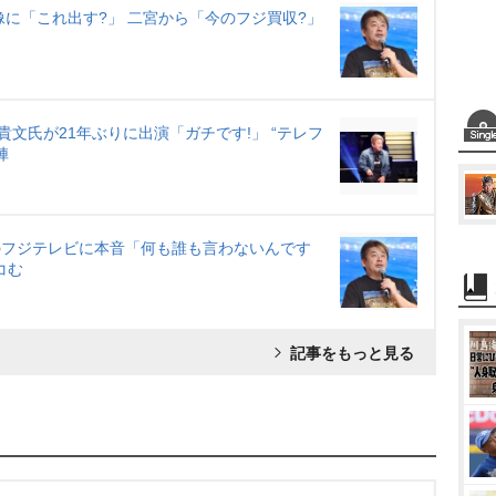
像に「これ出す?」 二宮から「今のフジ買収?」
文氏が21年ぶりに出演「ガチです!」 “テレフ
陣
りのフジテレビに本音「何も誰も言わないんです
コむ
記事をもっと見る