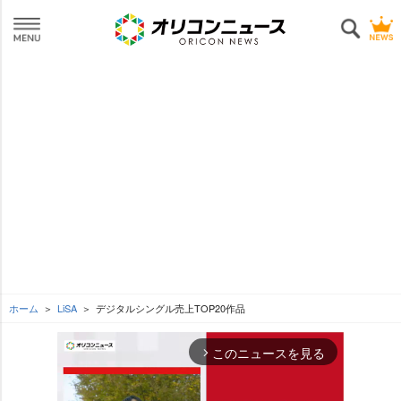
ホーム
LiSA
デジタルシングル売上TOP20作品
このニュースを見る
arrow_forward_ios