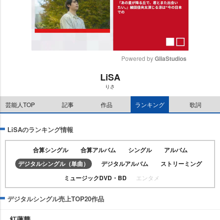
Powered by 
GliaStudios
LiSA
M
りさ
u
t
芸能人TOP
記事
作品
ランキング
歌詞
e
LiSAのランキング情報
合算シングル
合算アルバム
シングル
アルバム
デジタルシングル（単曲）
デジタルアルバム
ストリーミング
ミュージックDVD・BD
エンタメ
デジタルシングル売上TOP20作品
紅蓮華