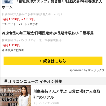
「福祉調理スタッフ」無資格可/日勤のみ/特別養護老人
NEW
ホーム
社会福祉法人あかつき/特別養護老人ホーム 花子
時給1,226円～1,350円
アルバイト・パート / 東京都
冷凍食品の加工製造/日曜固定休み/長期休暇あり/日勤専属
株式会社ジャパンクリエイト北日本事業統括部
時給1,150円
派遣社員 / 北海道
続きはこちら
sponsored by 求人ボックス
オリコンニュース イチオシ特集
川島海荷さんと学ぶ 日常に潜む“人身取
引”のリアル
オリコンタイアップ特集