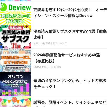
芸能界を志す10代～20代を応援！ オーデ
ィション・スクール情報はDeview
漫画読み放題サブスクおすすめ11選【徹底
比較】
オリコン顧客満足度ランキング
2026年動画配信サービスおすすめ40選
【徹底比較】
CS動画配信サービス20選
毎週の音楽ランキングから、ヒットの推移
をチェック！
試写会、登壇イベント、サインチェキなど