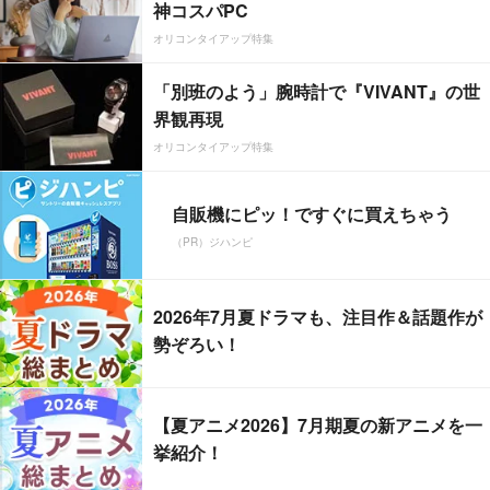
神コスパPC
オリコンタイアップ特集
「別班のよう」腕時計で『VIVANT』の世
界観再現
オリコンタイアップ特集
自販機にピッ！ですぐに買えちゃう
（PR）ジハンピ
2026年7月夏ドラマも、注目作＆話題作が
勢ぞろい！
【夏アニメ2026】7月期夏の新アニメを一
挙紹介！