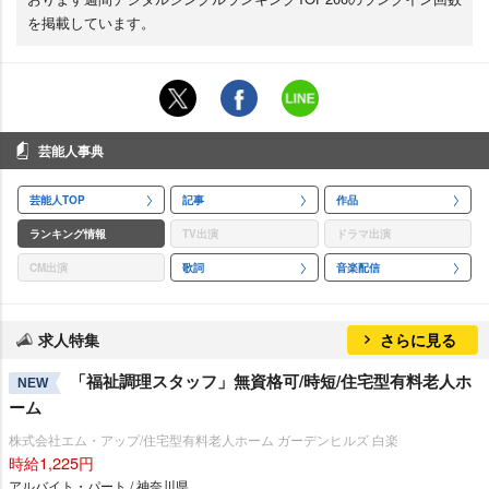
を掲載しています。
芸能人事典
芸能人TOP
記事
作品
ランキング情報
TV出演
ドラマ出演
CM出演
歌詞
音楽配信
求人特集
さらに見る
「福祉調理スタッフ」無資格可/時短/住宅型有料老人ホ
NEW
ーム
株式会社エム・アップ/住宅型有料老人ホーム ガーデンヒルズ 白楽
時給1,225円
アルバイト・パート / 神奈川県