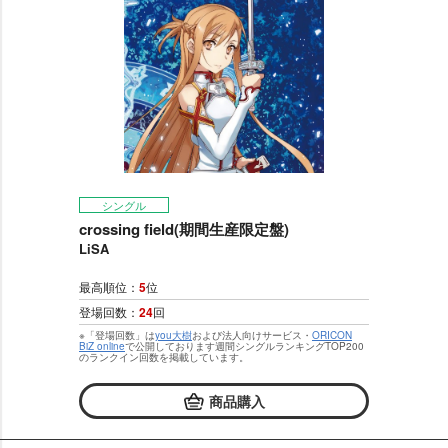
シングル
crossing field(期間生産限定盤)
LiSA
最高順位：
5
位
登場回数：
24
回
※「登場回数」は
you大樹
および法人向けサービス・
ORICON
BiZ online
で公開しております週間シングルランキングTOP200
のランクイン回数を掲載しています。
商品購入