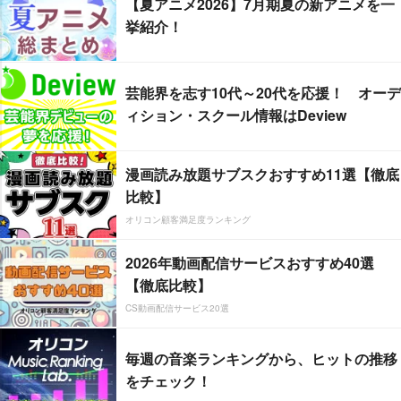
【夏アニメ2026】7月期夏の新アニメを一
挙紹介！
芸能界を志す10代～20代を応援！ オーデ
ィション・スクール情報はDeview
漫画読み放題サブスクおすすめ11選【徹底
比較】
オリコン顧客満足度ランキング
2026年動画配信サービスおすすめ40選
【徹底比較】
CS動画配信サービス20選
毎週の音楽ランキングから、ヒットの推移
をチェック！