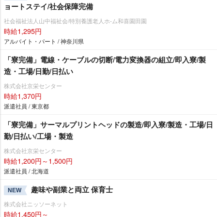
ョートステイ/社会保障完備
社会福祉法人山中福祉会/特別養護老人ホ-ム和喜園田園
時給1,295円
アルバイト・パート / 神奈川県
「寮完備」電線・ケーブルの切断/電力変換器の組立/即入寮/製
造・工場/日勤/日払い
株式会社京栄センター
時給1,370円
派遣社員 / 東京都
「寮完備」サーマルプリントヘッドの製造/即入寮/製造・工場/日
勤/日払い/工場・製造
株式会社京栄センター
時給1,200円～1,500円
派遣社員 / 北海道
趣味や副業と両立 保育士
NEW
株式会社ニッソーネット
時給1,450円～