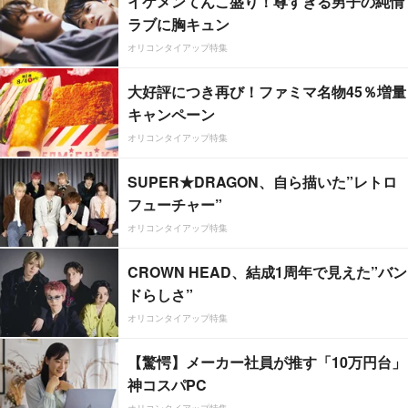
イケメンてんこ盛り！尊すぎる男子の純情
ラブに胸キュン
オリコンタイアップ特集
大好評につき再び！ファミマ名物45％増量
キャンペーン
オリコンタイアップ特集
SUPER★DRAGON、自ら描いた”レトロ
フューチャー”
オリコンタイアップ特集
CROWN HEAD、結成1周年で見えた”バン
ドらしさ”
オリコンタイアップ特集
【驚愕】メーカー社員が推す「10万円台」
神コスパPC
オリコンタイアップ特集