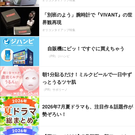
「別班のよう」腕時計で『VIVANT』の世
界観再現
オリコンタイアップ特集
自販機にピッ！ですぐに買えちゃう
（PR）ジハンピ
朝1分貼るだけ！ミルクピールで一日中ず
っとうるツヤ肌
（PR）サボリーノ
2026年7月夏ドラマも、注目作＆話題作が
勢ぞろい！