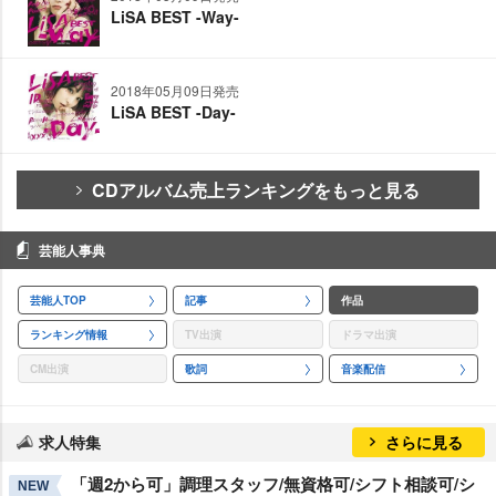
LiSA BEST -Way-
2018年05月09日発売
LiSA BEST -Day-
CDアルバム売上ランキングをもっと見る
芸能人事典
芸能人TOP
記事
作品
ランキング情報
TV出演
ドラマ出演
CM出演
歌詞
音楽配信
求人特集
さらに見る
「週2から可」調理スタッフ/無資格可/シフト相談可/シ
NEW