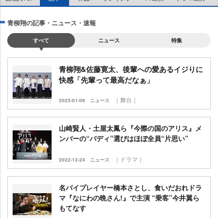
青柳翔の記事・ニュース・速報
すべて
ニュース
特集
青柳翔&佐藤寛太、後輩への愛あるイジりに
快感「先輩って最高だなぁ」
｜舞台｜
2023-01-09
ニュース
山崎賢人・土屋太鳳ら『今際の国のアリス』メ
ンバーの“バディ”選びはほぼ全員“片思い”
｜ドラマ｜
2022-12-24
ニュース
名バイプレイヤー橋本さとし、食いだおれドラ
マ『なにわの晩さん!』で主演 “乗客”今井翼ら
もてなす