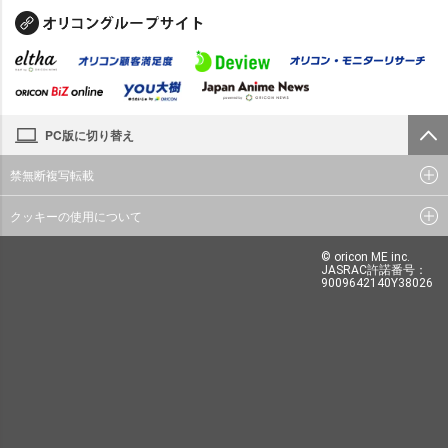
PC版に切り替え
禁無断複写転載
クッキーの使用について
© oricon ME inc.
JASRAC許諾番号：
9009642140Y38026