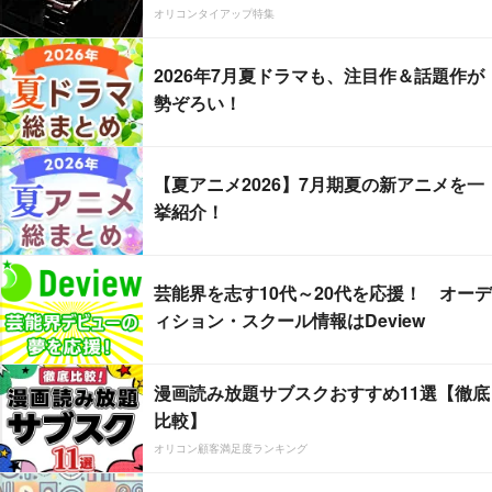
オリコンタイアップ特集
2026年7月夏ドラマも、注目作＆話題作が
勢ぞろい！
【夏アニメ2026】7月期夏の新アニメを一
挙紹介！
芸能界を志す10代～20代を応援！ オーデ
ィション・スクール情報はDeview
漫画読み放題サブスクおすすめ11選【徹底
比較】
オリコン顧客満足度ランキング