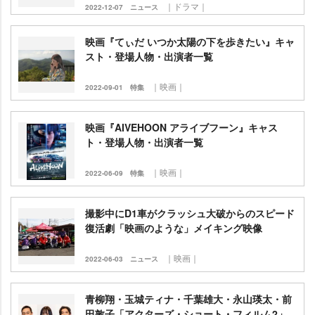
｜ドラマ｜
2022-12-07
ニュース
映画『てぃだ いつか太陽の下を歩きたい』キャ
スト・登場人物・出演者一覧
｜映画｜
2022-09-01
特集
映画『AIVEHOON アライブフーン』キャス
ト・登場人物・出演者一覧
｜映画｜
2022-06-09
特集
撮影中にD1車がクラッシュ大破からのスピード
復活劇「映画のような」メイキング映像
｜映画｜
2022-06-03
ニュース
青柳翔・玉城ティナ・千葉雄大・永山瑛太・前
田敦子「アクターズ・ショート・フィルム2」