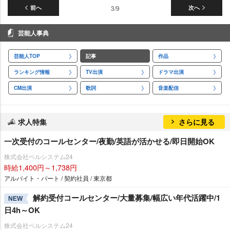
前へ
3/9
次へ
芸能人事典
芸能人TOP
記事
作品
ランキング情報
TV出演
ドラマ出演
CM出演
歌詞
音楽配信
求人特集
さらに見る
一次受付のコールセンター/夜勤/英語が活かせる/即日開始OK
株式会社ベルシステム24
時給1,400円～1,738円
アルバイト・パート / 契約社員 / 東京都
解約受付コールセンター/大量募集/幅広い年代活躍中/1
NEW
日4h～OK
株式会社ベルシステム24