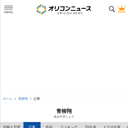
ホーム
青柳翔
記事
青柳翔
あおやぎしょう
芸能人TOP
記事
作品
ランキング
TV出演
ドラマ出演