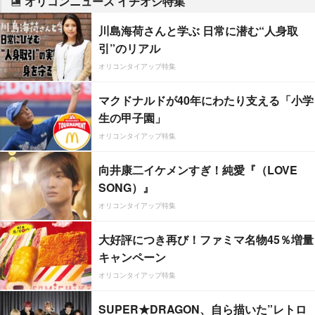
オリコンニュース イチオシ特集
川島海荷さんと学ぶ 日常に潜む“人身取
引”のリアル
オリコンタイアップ特集
マクドナルドが40年にわたり支える「小学
生の甲子園」
オリコンタイアップ特集
向井康二イケメンすぎ！純愛『（LOVE
SONG）』
オリコンタイアップ特集
大好評につき再び！ファミマ名物45％増量
キャンペーン
オリコンタイアップ特集
SUPER★DRAGON、自ら描いた”レトロ