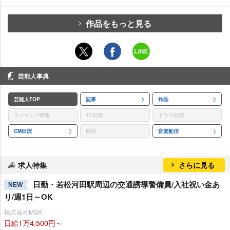
作品をもっと見る
芸能人事典
芸能人TOP
記事
作品
ランキング情報
TV出演
ドラマ出演
CM出演
歌詞
音楽配信
求人特集
さらに見る
日勤・若松河田駅周辺の交通誘導警備員/入社祝い金あ
NEW
り/週1日～OK
株式会社MSK
日給1万4,500円～