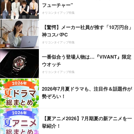
フューチャー”
オリコンタイアップ特集
【驚愕】メーカー社員が推す「10万円台」
神コスパPC
オリコンタイアップ特集
一番似合う登場人物は…『VIVANT』限定
ウオッチ
オリコンタイアップ特集
2026年7月夏ドラマも、注目作＆話題作が
勢ぞろい！
【夏アニメ2026】7月期夏の新アニメを一
挙紹介！