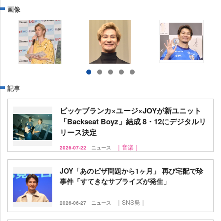
画像
記事
ビッケブランカ×ユージ×JOYが新ユニット
「Backseat Boyz」結成 8・12にデジタルリ
リース決定
｜音楽｜
2026-07-22
ニュース
JOY「あのピザ問題から1ヶ月」 再び宅配で珍
事件「すてきなサプライズが発生」
｜SNS発｜
2026-06-27
ニュース