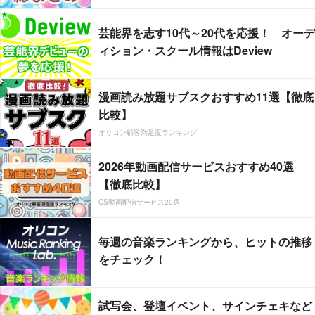
芸能界を志す10代～20代を応援！ オーデ
ィション・スクール情報はDeview
漫画読み放題サブスクおすすめ11選【徹底
比較】
オリコン顧客満足度ランキング
2026年動画配信サービスおすすめ40選
【徹底比較】
CS動画配信サービス20選
毎週の音楽ランキングから、ヒットの推移
をチェック！
試写会、登壇イベント、サインチェキなど