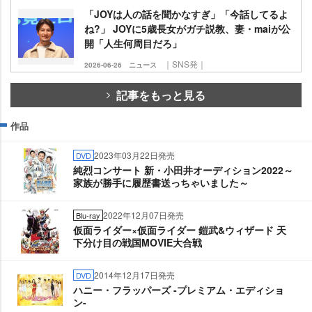
「JOYは人の話を聞かなすぎ」「今話してるよ
ね?」 JOYに5歳長女がガチ説教、妻・maiが公
開「人生何周目だろ」
｜SNS発｜
2026-06-26
ニュース
記事をもっと見る
作品
2023年03月22日発売
DVD
純烈コンサート 新・小田井オーディション2022～
家族が勝手に履歴書送っちゃいました～
2022年12月07日発売
Blu-ray
仮面ライダー×仮面ライダー 鎧武&ウィザード 天
下分け目の戦国MOVIE大合戦
2014年12月17日発売
DVD
ハニー・フラッパーズ -プレミアム・エディショ
ン-