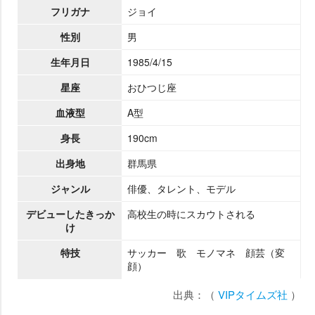
フリガナ
ジョイ
性別
男
生年月日
1985/4/15
星座
おひつじ座
血液型
A型
身長
190cm
出身地
群馬県
ジャンル
俳優、タレント、モデル
デビューしたきっか
高校生の時にスカウトされる
け
特技
サッカー 歌 モノマネ 顔芸（変
顔）
出典：（
VIPタイムズ社
）