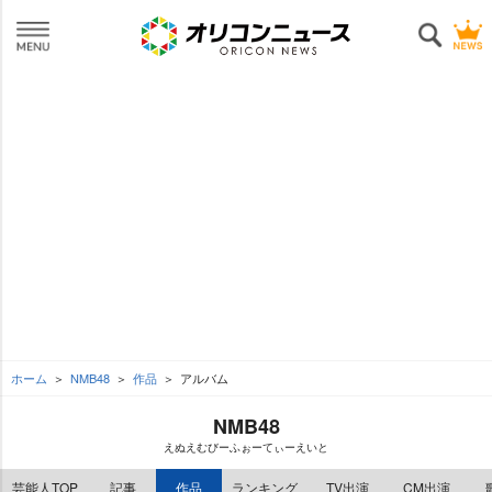
ホーム
NMB48
作品
アルバム
NMB48
えぬえむびーふぉーてぃーえいと
芸能人TOP
記事
作品
ランキング
TV出演
CM出演