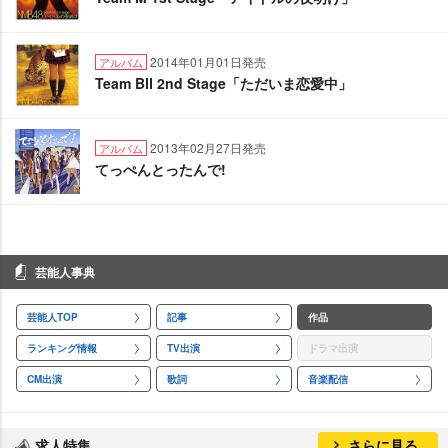
2014年01月01日発売
アルバム
Team BⅡ 2nd Stage「ただいま恋愛中」
2013年02月27日発売
アルバム
てっぺんとったんで!
芸能人事典
芸能人TOP
記事
作品
ランキング情報
TV出演
ドラマ出演
CM出演
歌詞
音楽配信
求人特集
さらに見る