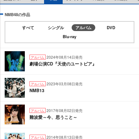
NMB48の作品
すべて
シングル
アルバム
DVD
Blu-ray
2024年08月14日発売
アルバム
劇場公演CD『天使のユートピア』
2023年03月08日発売
アルバム
NMB13
2017年08月02日発売
アルバム
難波愛～今、思うこと～
2014年08月13日発売
アルバム