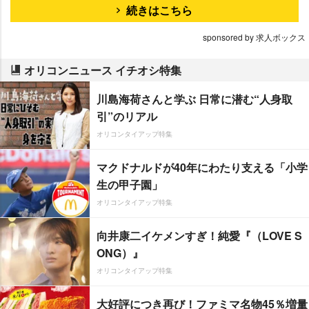
続きはこちら
sponsored by 求人ボックス
オリコンニュース イチオシ特集
川島海荷さんと学ぶ 日常に潜む“人身取
引”のリアル
オリコンタイアップ特集
マクドナルドが40年にわたり支える「小学
生の甲子園」
オリコンタイアップ特集
向井康二イケメンすぎ！純愛『（LOVE S
ONG）』
オリコンタイアップ特集
大好評につき再び！ファミマ名物45％増量