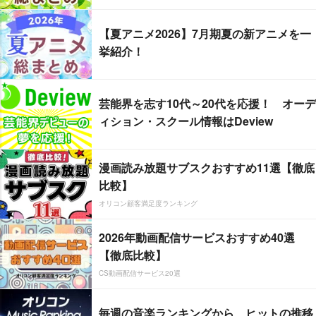
【夏アニメ2026】7月期夏の新アニメを一
挙紹介！
芸能界を志す10代～20代を応援！ オーデ
ィション・スクール情報はDeview
漫画読み放題サブスクおすすめ11選【徹底
比較】
オリコン顧客満足度ランキング
2026年動画配信サービスおすすめ40選
【徹底比較】
CS動画配信サービス20選
毎週の音楽ランキングから、ヒットの推移