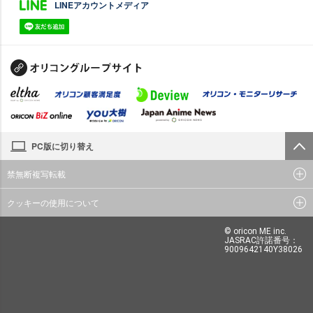
LINEアカウントメディア
PC版に切り替え
禁無断複写転載
クッキーの使用について
© oricon ME inc.
JASRAC許諾番号：
9009642140Y38026