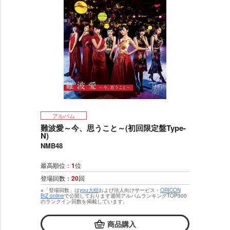
アルバム
難波愛～今、思うこと～(初回限定盤Type-
N)
NMB48
最高順位：
1
位
登場回数：
20
回
※「登場回数」は
you大樹
および法人向けサービス・
ORICON
BiZ online
で公開しております週間アルバムランキングTOP300
のランクイン回数を掲載しています。
商品購入