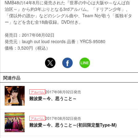
NMB48の14年8月に発売された『世界の中心は大阪や～なんば自
治区～』から約3年ぶりとなる3rdアルバム。「ドリアン少年」、
「僕以外の誰か」などのシングル曲や、Team Nが歌う「孤独ギタ
ー」などを含む全18曲収録。DVD付き。
発売日：2017年08月02日
発売元：laugh out loud records 品番：YRCS-95080
価格：3,520円（税込）
関連作品
2017年08月02日発売
アルバム
難波愛～今、思うこと～
2017年08月02日発売
アルバム
難波愛～今、思うこと～(初回限定盤Type-M)