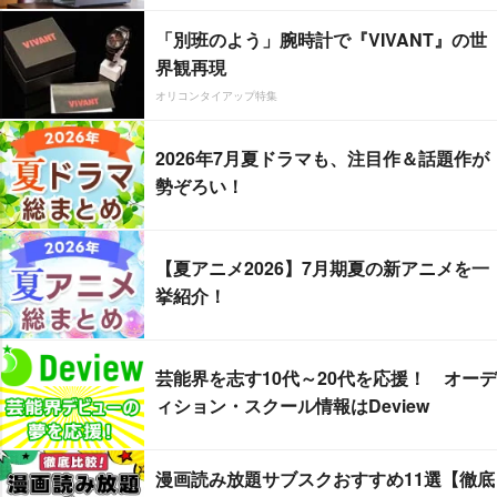
「別班のよう」腕時計で『VIVANT』の世
界観再現
オリコンタイアップ特集
2026年7月夏ドラマも、注目作＆話題作が
勢ぞろい！
【夏アニメ2026】7月期夏の新アニメを一
挙紹介！
芸能界を志す10代～20代を応援！ オーデ
ィション・スクール情報はDeview
漫画読み放題サブスクおすすめ11選【徹底