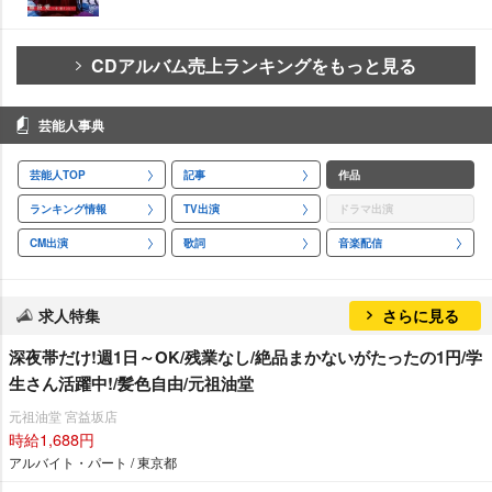
CDアルバム売上ランキングをもっと見る
芸能人事典
芸能人TOP
記事
作品
ランキング情報
TV出演
ドラマ出演
CM出演
歌詞
音楽配信
求人特集
さらに見る
深夜帯だけ!週1日～OK/残業なし/絶品まかないがたったの1円/学
生さん活躍中!/髪色自由/元祖油堂
元祖油堂 宮益坂店
時給1,688円
アルバイト・パート / 東京都