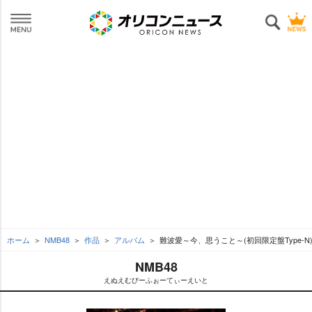
ホーム
NMB48
作品
アルバム
難波愛～今、思うこと～(初回限定盤Type-N
NMB48
えぬえむびーふぉーてぃーえいと