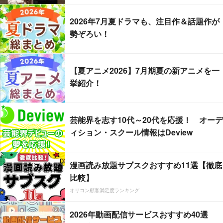
2026年7月夏ドラマも、注目作＆話題作が
勢ぞろい！
【夏アニメ2026】7月期夏の新アニメを一
挙紹介！
芸能界を志す10代～20代を応援！ オーデ
ィション・スクール情報はDeview
漫画読み放題サブスクおすすめ11選【徹底
比較】
オリコン顧客満足度ランキング
2026年動画配信サービスおすすめ40選