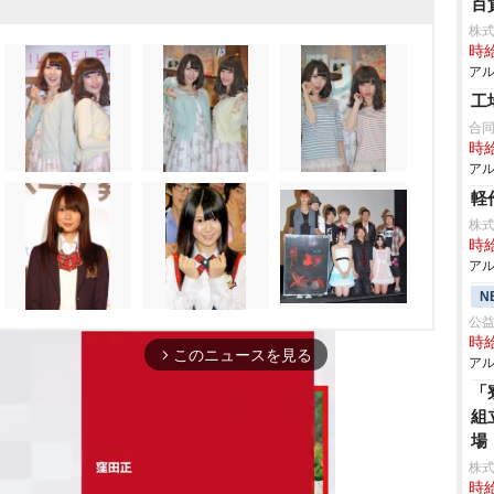
百
株
時給
アル
工
合
時給
アル
軽
株
時給
アル
N
公
時給
このニュースを見る
arrow_forward_ios
アル
「
組
場
株
時給