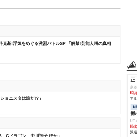
科克基!浮気をめぐる激烈バトルSP 「解禁!芸能人噂の真相
正
泉
時給
ァッショニスタは誰だ!?」
アル
N
搬
UT
時給
派遣
NMB、Gドラゴン、中川翔子 ほか」