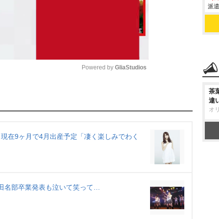
派遣
Powered by 
GliaStudios
茶
M
違
u
オ
t
e
表 現在9ヶ月で4月出産予定「凄く楽しみでわく
 田名部卒業発表も泣いて笑って…