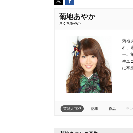
菊地あやか
きくちあやか
菊地
れ、
ー。
生ユ
に卒
芸能人TOP
記事
作品
ラン