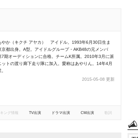
あやか（キクチ アヤカ） アイドル。1993年6月30日生ま
東京都出身。A型。アイドルグループ・AKB48の元メンバ
第7期オーディションに合格。チームK所属。2010年3月に派
ニットの渡り廊下走り隊に加入。愛称はあやりん。14年4月
業。
2015-05-08 更新
キング情報
TV出演
ドラマ出演
CM出演
歌詞