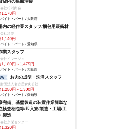
貨店内の巡回清掃
式会社松浦商会
1,178円
バイト・パート / 大阪府
場内の軽作業スタッフ/梱包用緩衝材
同会社清夢
1,140円
バイト・パート / 愛知県
作業スタッフ
式会社イマージュ
1,180円～1,475円
バイト・パート / 大阪府
お肉の成型・洗浄スタッフ
EW
益財団法人名古屋食肉公社
1,250円～1,300円
バイト・パート / 愛知県
寮完備」基盤製造の装置作業簡単な
立検査梱包等/即入寮/製造・工場/工
・製造
式会社京栄センター
1,320円