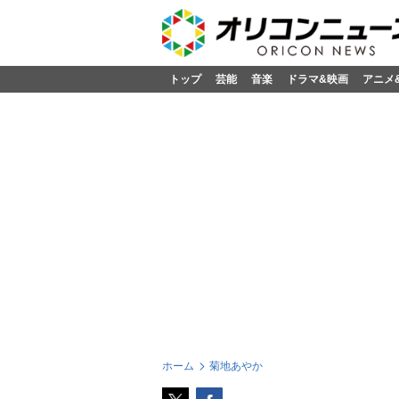
トップ
芸能
音楽
ドラマ&映画
アニメ
ホーム
菊地あやか