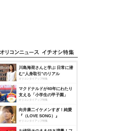
川島海荷さんと学ぶ 日常に潜
む“人身取引”のリアル
オリコンタイアップ特集
マクドナルドが40年にわたり
支える「小学生の甲子園」
オリコンタイアップ特集
向井康二イケメンすぎ！純愛
『（LOVE SONG）』
オリコンタイアップ特集
お値段そのまま45％増量！フ