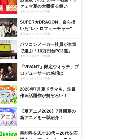
ァミマ夏の大盤振る舞い
オリコンタイアップ特集
SUPER★DRAGON、自ら描
いた”レトロフューチャー”
オリコンタイアップ特集
パソコンメーカー社員が本気
で選ぶ「10万円台PC3選」
オリコンタイアップ特集
『VIVANT』限定ウオッチ、プ
ロデューサーの感想は
オリコンタイアップ特集
2026年7月夏ドラマも、注目
作＆話題作が勢ぞろい！
【夏アニメ2026】7月期夏の
新アニメを一挙紹介！
芸能界を志す10代～20代を応