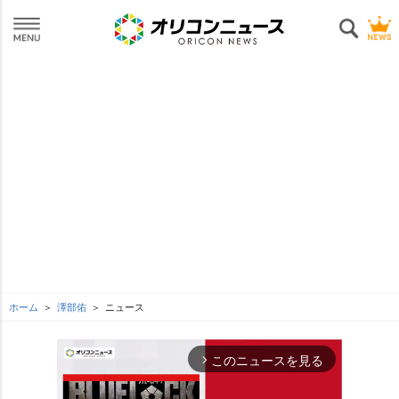
ホーム
澤部佑
ニュース
このニュースを見る
arrow_forward_ios