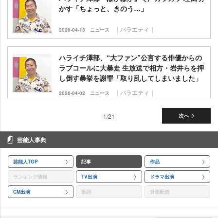
かす「ちょっと、きのう…」
｜バラエティ｜
2026-04-13
ニュース
ハライチ澤部、“大ファン”公言する俳優からの
ラブコールに大暴走 生放送で相方・岩井らを押
し倒す暴挙を謝罪「取り乱してしまいました」
｜バラエティ｜
2026-04-02
ニュース
1/21
次へ
芸能人事典
芸能人TOP
記事
作品
ランキング情報
TV出演
ドラマ出演
CM出演
歌詞
音楽配信