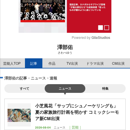
Powered by 
GliaStudios
澤部佑
M
さわべゆう
u
t
芸能人TOP
記事
作品
TV出演
ドラマ出演
CM出演
e
澤部佑の記事・ニュース・速報
すべて
ニュース
特集
小芝風花「サップにシュノーケリングも」
夏の家族旅行計画を明かす コミックシーモ
ア新CM出演
｜芸能｜
2026-08-04
ニュース