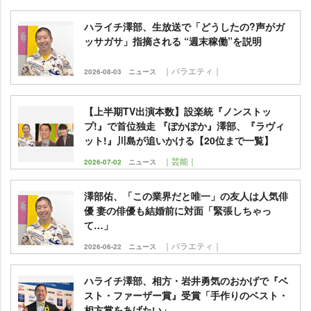
ハライチ澤部、生放送で「どうしたの?声がガ
ッサガサ」指摘される “週末稼働”を説明
｜バラエティ｜
2026-08-03
ニュース
【上半期TV出演本数】設楽統『ノンストッ
プ!』で首位独走 『ぽかぽか』澤部、『ラヴィ
ット!』川島が追いかける【20位まで一覧】
｜芸能｜
2026-07-02
ニュース
澤部佑、「この業界だと唯一」の友人は人気俳
優 妻の俳優も結婚前に対面「緊張しちゃっ
て…」
｜バラエティ｜
2026-06-22
ニュース
ハライチ澤部、相方・岩井勇気のおかげで『ベ
スト・ファーザー賞』受賞「手作りのベスト・
相方賞をあげたい」