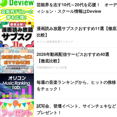
芸能界を志す10代～20代を応援！ オーデ
ィション・スクール情報はDeview
漫画読み放題サブスクおすすめ11選【徹底
比較】
オリコン顧客満足度ランキング
2026年動画配信サービスおすすめ40選
【徹底比較】
CS動画配信サービス20選
毎週の音楽ランキングから、ヒットの推移
をチェック！
試写会、登壇イベント、サインチェキなど
プレゼント！