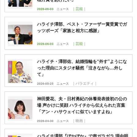
｜芸能｜
2026-06-03
ニュース
ハライチ澤部、ベスト・ファーザー賞受賞でガ
ッツポーズ「家族と相方に感謝」
｜芸能｜
2026-06-03
ニュース
ハライチ・澤部佑、結婚指輪を“外す”ようにな
った理由にスタジオ騒然「泣きながら…外し
て」
｜バラエティ｜
2026-05-25
ニュース
神田愛花、夫・日村勇紀の休養発表後初の公の
場 声かけに笑顔 ハライチから伝えられた言葉
「アン・ハサウェイに似ていますよね」
｜映画｜
2026-04-30
ニュース
ハライチ澤部『ぽかぽか』で声ガラガラ 理由明