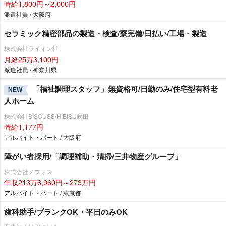
時給1,800円～2,000円
派遣社員 / 大阪府
セラミック精密部品の製造・検査/寮完備/日払い/工場・製造
株式会社ライオン社
月給25万3,100円
派遣社員 / 神奈川県
「福祉調理スタッフ」無資格可/日勤のみ/住宅型有料老
NEW
人ホーム
株式会社BISCUSS/HIBISU吹田
時給1,177円
アルバイト・パート / 大阪府
障がい者採用/「調理補助・清掃/三井物産グループ」
株式会社メフォス
年収213万6,960円～273万円
アルバイト・パート / 東京都
歯科助手/ブランクOK・平日のみOK