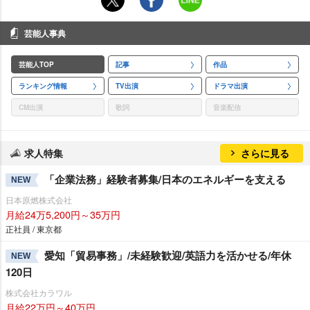
芸能人事典
芸能人TOP
記事
作品
ランキング情報
TV出演
ドラマ出演
CM出演
歌詞
音楽配信
求人特集
さらに見る
「企業法務」経験者募集/日本のエネルギーを支える
NEW
日本原燃株式会社
月給24万5,200円～35万円
正社員 / 東京都
愛知「貿易事務」/未経験歓迎/英語力を活かせる/年休
NEW
120日
株式会社カラワル
月給22万円～40万円