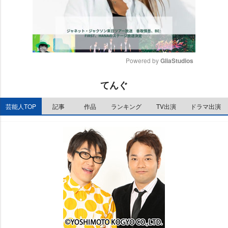
Powered by 
GliaStudios
M
てんぐ
u
t
芸能人TOP
記事
作品
ランキング
TV出演
ドラマ出演
e