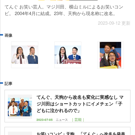
てんぐ お笑い芸人。マジ川田、横山ミルによるお笑いコン
ビ。 2004年4月に結成。23年、天狗から現名称に改名。
2023-09-12 更新
画像
記事
てんぐ、天狗から改名も変化に実感なし マ
ジ川田はショートカットにイメチェン「子
どもに泣かれるので」
｜芸能｜
2023-07-05
ニュース
お笑いコンビ・天狗、「てんぐ」へ改名を発表