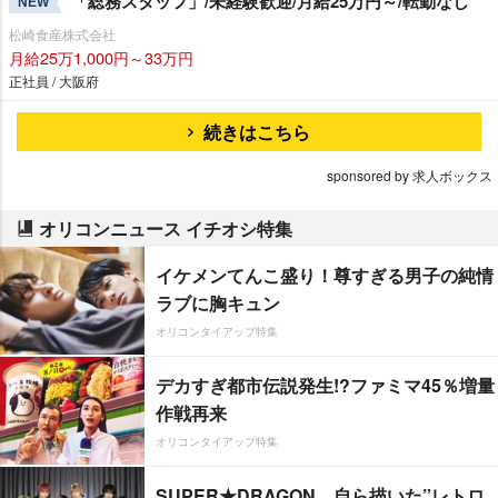
「総務スタッフ」/未経験歓迎/月給25万円～/転勤なし
NEW
松崎食産株式会社
月給25万1,000円～33万円
正社員 / 大阪府
続きはこちら
sponsored by 求人ボックス
オリコンニュース イチオシ特集
イケメンてんこ盛り！尊すぎる男子の純情
ラブに胸キュン
オリコンタイアップ特集
デカすぎ都市伝説発生!?ファミマ45％増量
作戦再来
オリコンタイアップ特集
SUPER★DRAGON、自ら描いた”レトロ