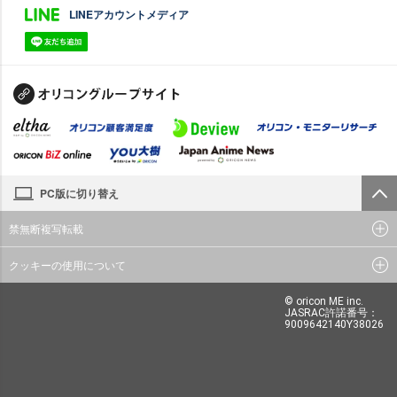
LINEアカウントメディア
PC版に切り替え
禁無断複写転載
クッキーの使用について
© oricon ME inc.
JASRAC許諾番号：
9009642140Y38026