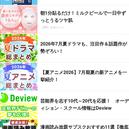
朝1分貼るだけ！ミルクピールで一日中ず
っとうるツヤ肌
（PR）サボリーノ
2026年7月夏ドラマも、注目作＆話題作が
勢ぞろい！
【夏アニメ2026】7月期夏の新アニメを一
挙紹介！
芸能界を志す10代～20代を応援！ オーデ
ィション・スクール情報はDeview
漫画読み放題サブスクおすすめ11選【徹底