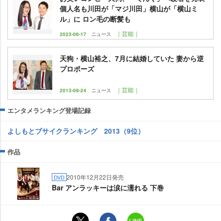
個人名も川田が「マジ川田」横山が「横山ミ
ル」に ロン毛の断髪も
｜芸能｜
2023-06-17
ニュース
天狗・横山裕之、7月に結婚していた 妻から逆
プロポーズ
｜芸能｜
2013-09-24
ニュース
エンタメランキング登場記録
よしもとブサイクランキング 2013（9位）
作品
2010年12月22日発売
DVD
Bar アンラッキーは涙に濡れる 下巻