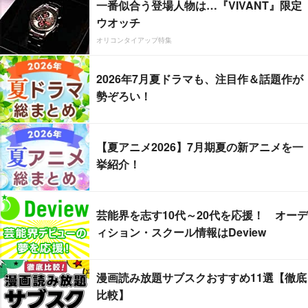
一番似合う登場人物は…『VIVANT』限定
ウオッチ
オリコンタイアップ特集
2026年7月夏ドラマも、注目作＆話題作が
勢ぞろい！
【夏アニメ2026】7月期夏の新アニメを一
挙紹介！
芸能界を志す10代～20代を応援！ オーデ
ィション・スクール情報はDeview
漫画読み放題サブスクおすすめ11選【徹底
比較】