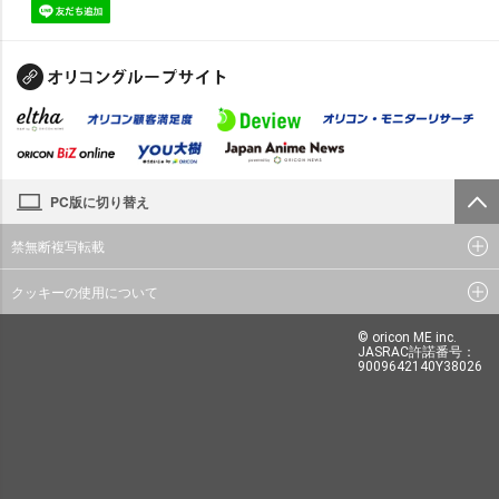
PC版に切り替え
禁無断複写転載
クッキーの使用について
© oricon ME inc.
JASRAC許諾番号：
9009642140Y38026