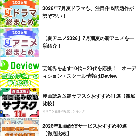
2026年7月夏ドラマも、注目作＆話題作が
勢ぞろい！
【夏アニメ2026】7月期夏の新アニメを一
挙紹介！
芸能界を志す10代～20代を応援！ オーデ
ィション・スクール情報はDeview
漫画読み放題サブスクおすすめ11選【徹底
比較】
オリコン顧客満足度ランキング
2026年動画配信サービスおすすめ40選
【徹底比較】