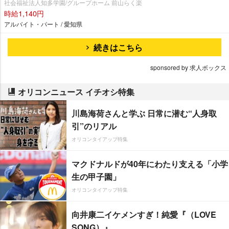
社会福祉法人知多学園/グループホーム 前山らく楽
時給1,140円
アルバイト・パート / 愛知県
続きはこちら
sponsored by 求人ボックス
オリコンニュース イチオシ特集
川島海荷さんと学ぶ 日常に潜む“人身取
引”のリアル
オリコンタイアップ特集
マクドナルドが40年にわたり支える「小学
生の甲子園」
オリコンタイアップ特集
向井康二イケメンすぎ！純愛『（LOVE
SONG）』