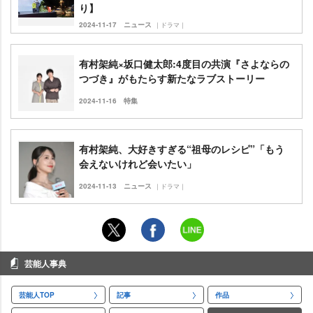
り】
2024-11-17
ニュース
｜ドラマ｜
有村架純×坂口健太郎:4度目の共演『さよならの
つづき』がもたらす新たなラブストーリー
2024-11-16
特集
有村架純、大好きすぎる“祖母のレシピ”「もう
会えないけれど会いたい」
2024-11-13
ニュース
｜ドラマ｜
芸能人事典
芸能人TOP
記事
作品