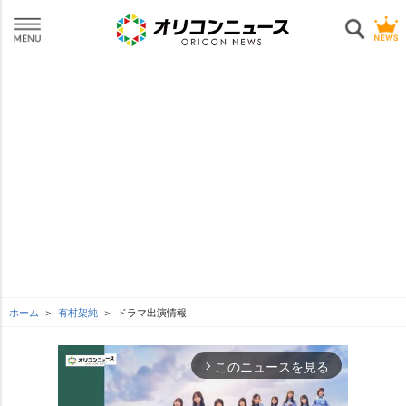
ホーム
有村架純
ドラマ出演情報
このニュースを見る
arrow_forward_ios