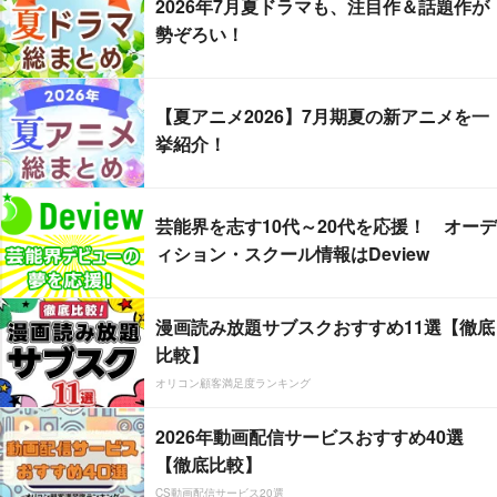
2026年7月夏ドラマも、注目作＆話題作が
勢ぞろい！
【夏アニメ2026】7月期夏の新アニメを一
挙紹介！
芸能界を志す10代～20代を応援！ オーデ
ィション・スクール情報はDeview
漫画読み放題サブスクおすすめ11選【徹底
比較】
オリコン顧客満足度ランキング
2026年動画配信サービスおすすめ40選
【徹底比較】
CS動画配信サービス20選