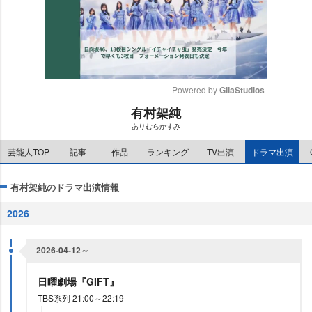
Powered by 
GliaStudios
有村架純
M
ありむらかすみ
u
t
芸能人TOP
記事
作品
ランキング
TV出演
ドラマ出演
e
有村架純のドラマ出演情報
2026
2026-04-12～
日曜劇場『GIFT』
TBS系列 21:00～22:19