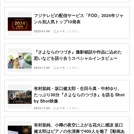
フジテレビの配信サービス「FOD」2024年ジャ
ンル別人気トップ10発表
2025-01-06
ニュース
｜ドラマ｜
『さよならのつづき』撮影秘話や作品に込めた
思いなどを語り合うスペシャルインタビュー
2024-11-30
ニュース
｜ドラマ｜
有村架純・坂口健太郎・生田斗真・中村ゆり、
たっぷり30分『さよならのつづき』を語る Shot
by Shot映像
2024-11-20
ニュース
｜ドラマ｜
有村架純、小樽の夜空に上がる花火に感涙 坂口
健太郎はピアノの生演奏で400人を魅了【動画あ