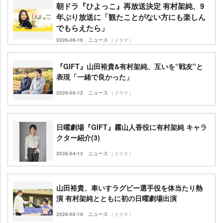
朝ドラ『ひよっこ』再放送決定 有村架純、9
年ぶり放送に「観たことがない方にも楽しん
でもらえたら」
2026-06-16
ニュース
｜ドラマ｜
『GIFT』山田裕貴&有村架純、互いを“戦友”と
表現「一緒で良かった」
2026-05-12
ニュース
｜ドラマ｜
日曜劇場『GIFT』霧山人香役に有村架純 キャラ
クター紹介(3)
2026-04-13
ニュース
｜ドラマ｜
山田裕貴、車いすラグビー選手役を体当たり熱
演 有村架純とともに初の日曜劇場出演
2026-02-10
ニュース
｜ドラマ｜