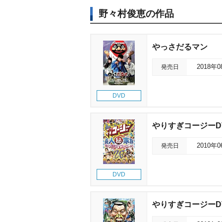
野々村俊恵の作品
っさだるマン
発売日
2018年
DVD
りすぎコージーDV
発売日
2010年
DVD
りすぎコージーDVD