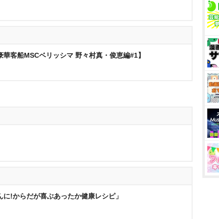
華客船MSCベリッシマ 野々村真・俊恵編#1】
んに!からだが喜ぶあったか健康レシピ」