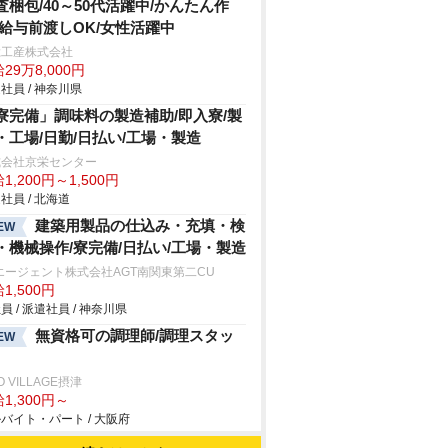
査梱包/40～50代活躍中/かんたん作
/給与前渡しOK/女性活躍中
総工産株式会社
29万8,000円
社員 / 神奈川県
寮完備」調味料の製造補助/即入寮/製
・工場/日勤/日払い/工場・製造
式会社京栄センター
1,200円～1,500円
社員 / 北海道
建築用製品の仕込み・充填・検
EW
・機械操作/寮完備/日払い/工場・製造
エージェント株式会社AGT南関東第二CU
1,500円
員 / 派遣社員 / 神奈川県
無資格可の調理師/調理スタッ
EW
O VILLAGE摂津
1,300円～
バイト・パート / 大阪府