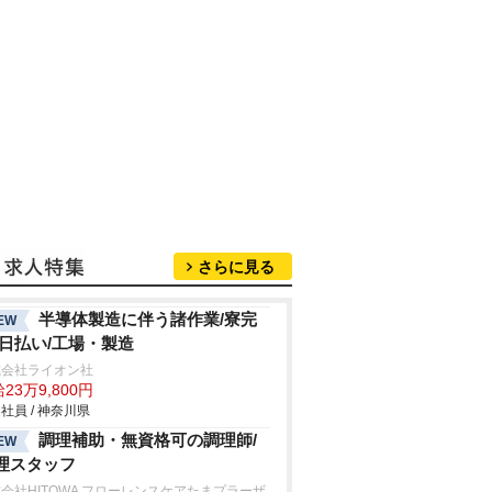
さらに見る
半導体製造に伴う諸作業/寮完
EW
/日払い/工場・製造
式会社ライオン社
23万9,800円
社員 / 神奈川県
調理補助・無資格可の調理師/
EW
理スタッフ
会社HITOWA フローレンスケアたまプラーザ