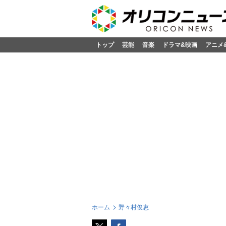
トップ
芸能
音楽
ドラマ&映画
アニメ
ホーム
野々村俊恵