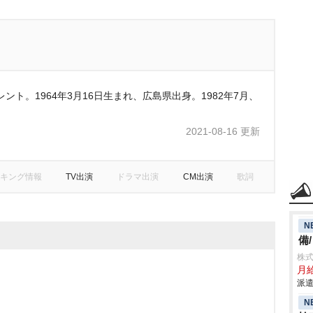
ト。1964年3月16日生まれ、広島県出身。1982年7月、
2021-08-16 更新
キング情報
TV出演
ドラマ出演
CM出演
歌詞
N
備
株
月給
派遣
N