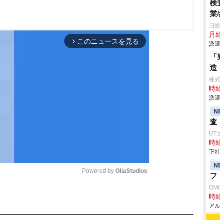
検
業
日
月給
このニュースを見る
arrow_forward_ios
派遣
「
造
株
時給
派遣
N
査
UT
時給
正社
N
Powered by 
GliaStudios
フ
OM
時給
M
アル
u