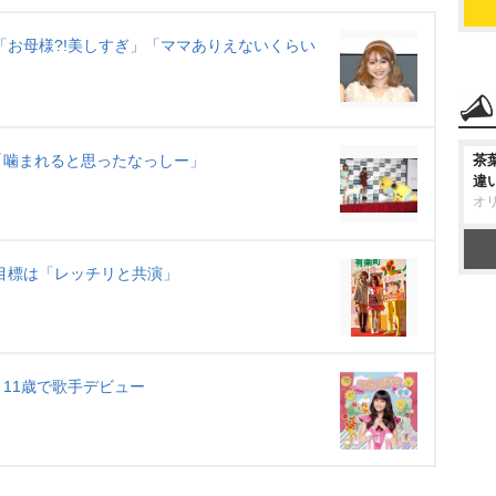
t
e
「お母様?!美しすぎ」「ママありえないくらい
「噛まれると思ったなっしー」
茶
違
オ
目標は「レッチリと共演」
11歳で歌手デビュー