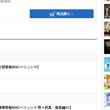
06月25日
商品購入
大型客船MSCベリッシマ】
華客船MSCベリッシマ 野々村真・俊恵編#1】