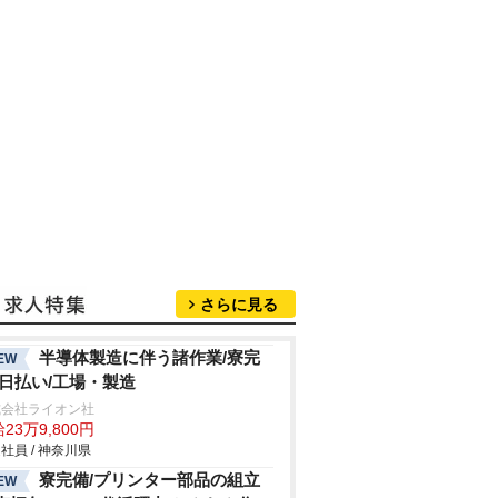
さらに見る
半導体製造に伴う諸作業/寮完
EW
/日払い/工場・製造
式会社ライオン社
23万9,800円
社員 / 神奈川県
寮完備/プリンター部品の組立
EW