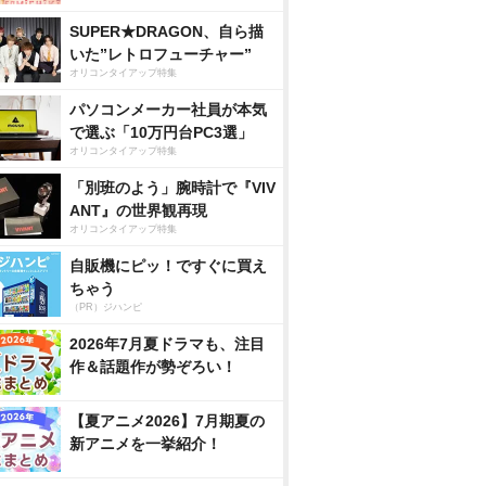
SUPER★DRAGON、自ら描
いた”レトロフューチャー”
オリコンタイアップ特集
パソコンメーカー社員が本気
で選ぶ「10万円台PC3選」
オリコンタイアップ特集
「別班のよう」腕時計で『VIV
ANT』の世界観再現
オリコンタイアップ特集
自販機にピッ！ですぐに買え
ちゃう
（PR）ジハンピ
2026年7月夏ドラマも、注目
作＆話題作が勢ぞろい！
【夏アニメ2026】7月期夏の
新アニメを一挙紹介！