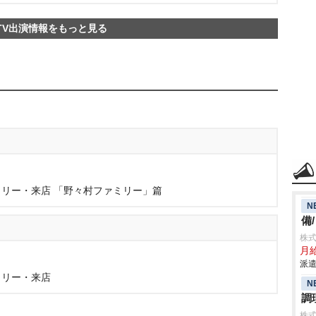
TV出演情報をもっと見る
リー・来店 「野々村ファミリー」篇
N
備
株
月給
派遣
ミリー・来店
N
調
株式