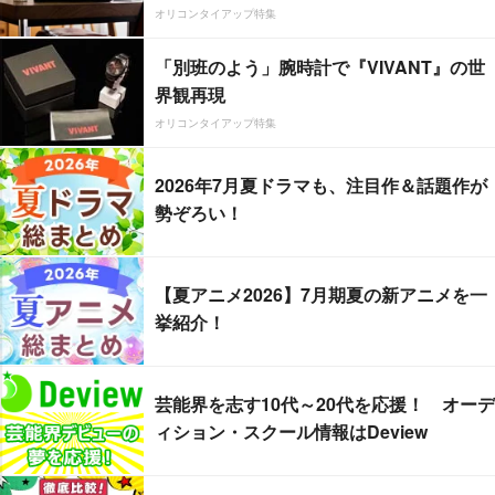
オリコンタイアップ特集
「別班のよう」腕時計で『VIVANT』の世
界観再現
オリコンタイアップ特集
2026年7月夏ドラマも、注目作＆話題作が
勢ぞろい！
【夏アニメ2026】7月期夏の新アニメを一
挙紹介！
芸能界を志す10代～20代を応援！ オーデ
ィション・スクール情報はDeview