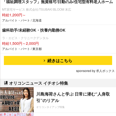
「福祉調理スタッフ」無資格可/日勤のみ/住宅型有料老人ホーム
MT居宅サービス 株式会社/TSUBAKI BLOOM 末広
時給1,200円～
アルバイト・パート / 北海道
歯科助手/未経験OK・扶養内勤務OK
ラ・エビス・クリニークデンタル
時給1,500円～2,000円
アルバイト・パート / 東京都
続きはこちら
sponsored by 求人ボックス
オリコンニュース イチオシ特集
川島海荷さんと学ぶ 日常に潜む“人身取
引”のリアル
オリコンタイアップ特集