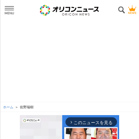
ホーム
佐野瑞樹
このニュースを見る
arrow_forward_ios