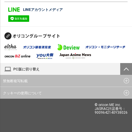
LINEアカウントメディア
PC版に切り替え
禁無断複写転載
クッキーの使用について
© oricon ME inc.
JASRAC許諾番号：
9009642140Y38026