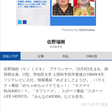
Powered by 
GliaStudios
M
佐野瑞樹
u
さのみずき
t
e
芸能人TOP
記事
作品
CM出演
佐野瑞樹（サノ ミズキ） アナウンサー。12月9日生まれ、静
岡県出身。O型。早稲田大学 人間科学部卒業後の1994年4月、
フジテレビに入社。情報番組『めざましどようび』、バラエ
ティ番組『めちゃめちゃイケてるッ！』『キスマイ
BUSAIKU！？』『ネプリーグ』、スポーツ番組『スポーツ
LIFE HERO'S』『みんなのKEIBA』などを担当。
2017-09-27 更新