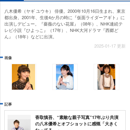
八木優希（ヤギ ユウキ） 俳優。2000年10月16日生まれ、東京
都出身。2001年、生後4か月の時に『仮面ライダーアギト』に
出演しデビュー。『薔薇のない花屋』（08年）、NHK連続テ
レビ小説『ひよっこ』（17年）、NHK大河ドラマ『西郷ど
ん』（18年）などに出演。
2025-01-17 更新
画像
記事
香取慎吾、“素敵な親子写真”17年ぶり共演
の八木優希とオフショットに感慨「大きく
なってる～」