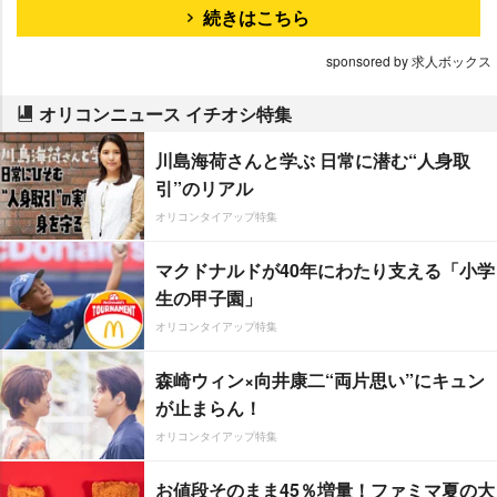
続きはこちら
sponsored by 求人ボックス
オリコンニュース イチオシ特集
川島海荷さんと学ぶ 日常に潜む“人身取
引”のリアル
オリコンタイアップ特集
マクドナルドが40年にわたり支える「小学
生の甲子園」
オリコンタイアップ特集
森崎ウィン×向井康二“両片思い”にキュン
が止まらん！
オリコンタイアップ特集
お値段そのまま45％増量！ファミマ夏の大