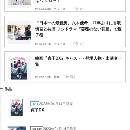
｜ドラマ｜
2025-02-08
ニュース
『日本一の最低男』八木優希、17年ぶりに香取
慎吾と共演 フジドラマ『薔薇のない花屋』で親
子役
｜ドラマ｜
2025-01-16
ニュース
映画『貞子DX』キャスト・登場人物・出演者一
覧
｜映画｜
2022-10-26
特集
作品
2023年04月14日発売
DVD
貞子DX
2023年04月14日発売
Blu-ray