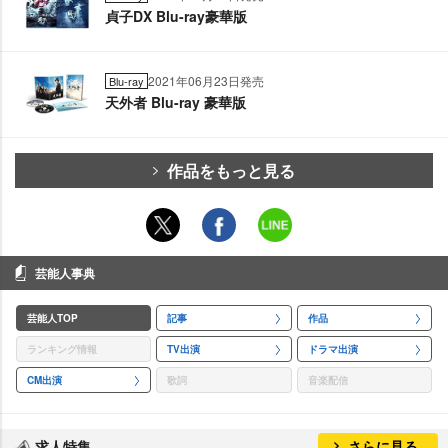
貞子DX Blu-ray豪華版
2021年06月23日発売
Blu-ray
天外者 Blu-ray 豪華版
作品をもっと見る
芸能人事典
芸能人TOP
記事
作品
ランキング情報
TV出演
ドラマ出演
CM出演
歌詞
音楽配信
求人特集
さらに見る