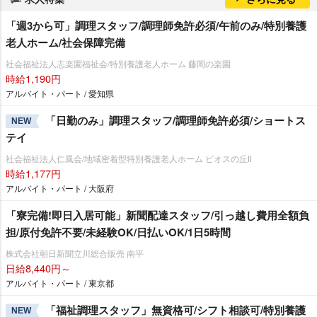
「週3から可」調理スタッフ/調理師免許必須/午前のみ/特別養護
老人ホーム/社会保障完備
社会福祉法人志楽園福祉会/特別養護老人ホーム 藤岡の楽園
時給1,190円
アルバイト・パート / 愛知県
「日勤のみ」調理スタッフ/調理師免許必須/ショートス
NEW
テイ
社会福祉法人仁風会/地域密着型特別養護老人ホーム ビオスの丘Ⅱ
時給1,177円
アルバイト・パート / 大阪府
「寮完備!即日入居可能」新聞配達スタッフ/引っ越し費用全額負
担/原付免許不要/未経験OK/日払いOK/1日5時間
株式会社朝日新聞立川総合販売 南平
日給8,440円～
アルバイト・パート / 東京都
「福祉調理スタッフ」無資格可/シフト相談可/特別養護
NEW