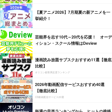
【夏アニメ2026】7月期夏の新アニメを一
挙紹介！
芸能界を志す10代～20代を応援！ オーデ
ィション・スクール情報はDeview
漫画読み放題サブスクおすすめ11選【徹底
比較】
オリコン顧客満足度ランキング
2026年動画配信サービスおすすめ40選
【徹底比較】
CS動画配信サービス20選
毎週の音楽ランキングから、ヒットの推移