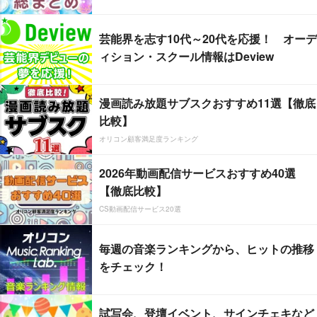
芸能界を志す10代～20代を応援！ オーデ
ィション・スクール情報はDeview
漫画読み放題サブスクおすすめ11選【徹底
比較】
オリコン顧客満足度ランキング
2026年動画配信サービスおすすめ40選
【徹底比較】
CS動画配信サービス20選
毎週の音楽ランキングから、ヒットの推移
をチェック！
試写会、登壇イベント、サインチェキなど