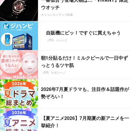
ウオッチ
オリコンタイアップ特集
自販機にピッ！ですぐに買えちゃう
（PR）ジハンピ
朝1分貼るだけ！ミルクピールで一日中ず
っとうるツヤ肌
（PR）サボリーノ
2026年7月夏ドラマも、注目作＆話題作が
勢ぞろい！
【夏アニメ2026】7月期夏の新アニメを一
挙紹介！