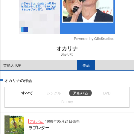
Powered by 
GliaStudios
オカリナ
M
おかりな
u
t
芸能人TOP
作品
e
オカリナの作品
すべて
アルバム
シングル
DVD
Blu-ray
1998年05月21日発売
アルバム
ラブレター