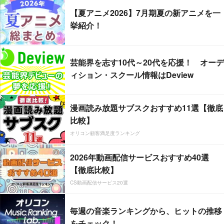
【夏アニメ2026】7月期夏の新アニメを一
挙紹介！
芸能界を志す10代～20代を応援！ オーデ
ィション・スクール情報はDeview
漫画読み放題サブスクおすすめ11選【徹底
比較】
オリコン顧客満足度ランキング
2026年動画配信サービスおすすめ40選
【徹底比較】
CS動画配信サービス20選
毎週の音楽ランキングから、ヒットの推移
をチェック！