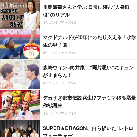
川島海荷さんと学ぶ 日常に潜む“人身取
引”のリアル
オリコンタイアップ特集
マクドナルドが40年にわたり支える「小学
生の甲子園」
オリコンタイアップ特集
森崎ウィン×向井康二“両片思い”にキュン
が止まらん！
オリコンタイアップ特集
デカすぎ都市伝説発生!?ファミマ45％増量
作戦再来
オリコンタイアップ特集
SUPER★DRAGON、自ら描いた”レトロ
フューチャー”