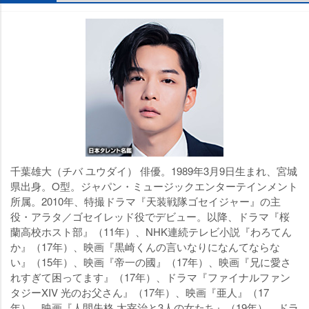
千葉雄大（チバ ユウダイ） 俳優。1989年3月9日生まれ、宮城
県出身。O型。ジャパン・ミュージックエンターテインメント
所属。2010年、特撮ドラマ『天装戦隊ゴセイジャー』の主
役・アラタ／ゴセイレッド役でデビュー。以降、ドラマ『桜
蘭高校ホスト部』（11年）、NHK連続テレビ小説『わろてん
か』（17年）、映画『黒崎くんの言いなりになんてならな
い』（15年）、映画『帝一の國』（17年）、映画『兄に愛さ
れすぎて困ってます』（17年）、ドラマ『ファイナルファン
タジーXIV 光のお父さん』（17年）、映画『亜人』（17
年）、映画『人間失格 太宰治と3人の女たち』（19年）、ドラ