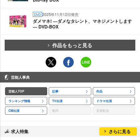
2025年11月12日発売
DVD
ダメマネ! ―ダメなタレント、マネジメントします
― DVD-BOX
作品をもっと見る
芸能人事典
芸能人TOP
記事
作品
ランキング情報
TV出演
ドラマ出演
CM出演
歌詞
音楽配信
求人特集
さらに見る