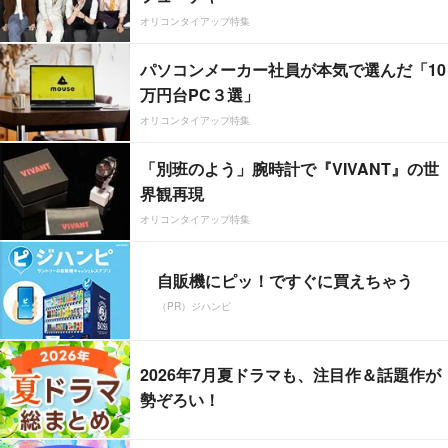
オリコンタイアップ特集
パソコンメーカー社員が本気で選んだ「10
万円台PC３選」
オリコンタイアップ特集
「別班のよう」腕時計で『VIVANT』の世
界観再現
オリコンタイアップ特集
自販機にピッ！ですぐに買えちゃう
（PR）ジハンピ
2026年7月夏ドラマも、注目作＆話題作が
勢ぞろい！