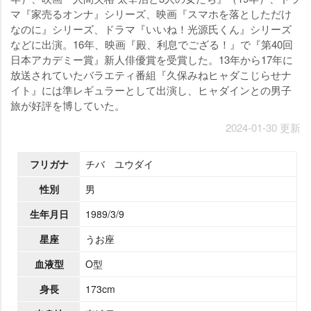
マ『家売るオンナ』シリーズ、映画『スマホを落としただけ
なのに』シリーズ、ドラマ『いいね！光源氏くん』シリーズ
などに出演。16年、映画『殿、利息でござる！』で『第40回
日本アカデミー賞』新人俳優賞を受賞した。13年から17年に
放送されていたバラエティ番組『久保みねヒャダこじらせナ
イト』には準レギュラーとして出演し、ヒャダインとの男子
旅が好評を博していた。
2024-01-30 更新
フリガナ
チバ ユウダイ
性別
男
生年月日
1989/3/9
星座
うお座
血液型
O型
身長
173cm