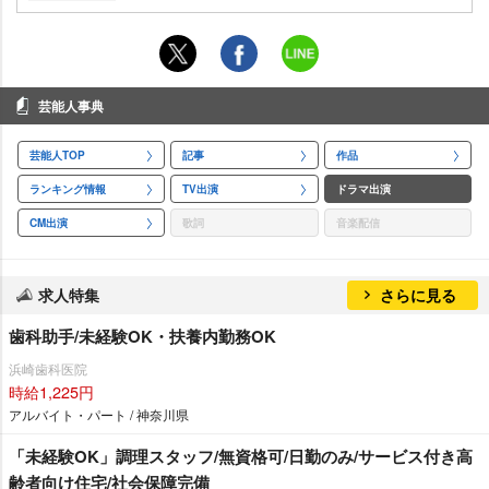
芸能人事典
芸能人TOP
記事
作品
ランキング情報
TV出演
ドラマ出演
CM出演
歌詞
音楽配信
求人特集
さらに見る
歯科助手/未経験OK・扶養内勤務OK
浜崎歯科医院
時給1,225円
アルバイト・パート / 神奈川県
「未経験OK」調理スタッフ/無資格可/日勤のみ/サービス付き高
齢者向け住宅/社会保障完備