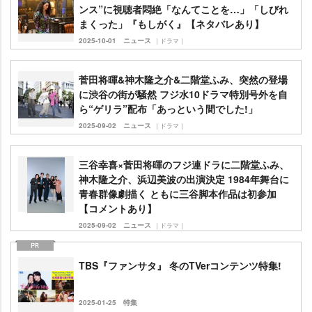
ンス”に視聴者悶絶「なんてことを…」「しびれ
まくった」『もしがく』【ネタバレあり】
2025-10-01
ニュース
｜ドラマ｜
菅田将暉&神木隆之介&二階堂ふみ、突然の登場
に渋谷の街が騒然 フジ水10ドラマ特別号外を自
ら“ゲリラ”配布「あっという間でした!」
2025-09-02
ニュース
｜ドラマ｜
三谷幸喜×菅田将暉のフジ連ドラに二階堂ふみ、
神木隆之介、浜辺美波の出演決定 1984年舞台に
青春群像劇描く ともに三谷脚本作品は初参加
【コメントあり】
2025-09-02
ニュース
｜ドラマ｜
TBS『ファンサタ』 冬のTVerコンテンツ特集!
2025-01-25
特集