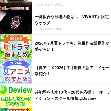
オリコンタイアップ特集
一番似合う登場人物は…『VIVANT』限定
ウオッチ
オリコンタイアップ特集
2026年7月夏ドラマも、注目作＆話題作が
勢ぞろい！
【夏アニメ2026】7月期夏の新アニメを一
挙紹介！
芸能界を志す10代～20代を応援！ オーデ
ィション・スクール情報はDeview