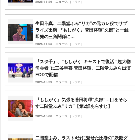
2025-11-26
ニュース
｜ドラマ｜
生田斗真、二階堂ふみ“リカ”の元カレ役でサプ
ライズ出演 『もしがく』菅田将暉“久部”と一触
即発の三角関係に…
2025-11-05
ニュース
｜ドラマ｜
『スタ千』、“もしがく”キャストで復活 “超大物
司会者”に三谷幸喜 菅田将暉、二階堂ふみら出演
FODで配信
2025-10-29
ニュース
｜ドラマ｜
『もしがく』気張る菅田将暉“久部”…目をそら
す二階堂ふみ“リカ”【第2話あらすじ】
2025-10-08
ニュース
｜ドラマ｜
二階堂ふみ、ラスト4分に魅せた圧巻の“妖艶ダ