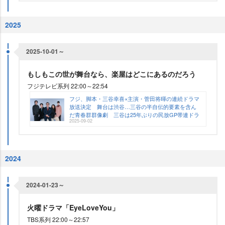
2025
2025-10-01～
もしもこの世が舞台なら、楽屋はどこにあるのだろう
フジテレビ系列 22:00～22:54
フジ、脚本・三谷幸喜×主演・菅田将暉の連続ドラマ
放送決定 舞台は渋谷…三谷の半自伝的要素を含ん
だ青春群群像劇 三谷は25年ぶりの民放GP帯連ドラ
2025-09-02
脚本
2024
2024-01-23～
火曜ドラマ「EyeLoveYou」
TBS系列 22:00～22:57