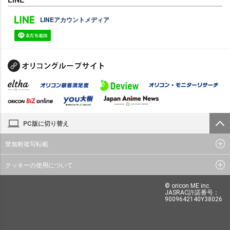
LINEアカウントメディア
PC版に切り替え
禁無断複写転載
クッキーの使用について
© oricon ME inc.
JASRAC許諾番号：
9009642140Y38026