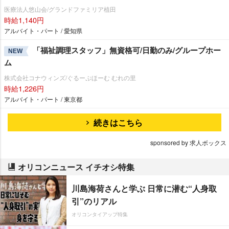
医療法人悠山会/グランドファミリア植田
時給1,140円
アルバイト・パート / 愛知県
「福祉調理スタッフ」無資格可/日勤のみ/グループホー
NEW
ム
株式会社コナウィンズ/ぐるーぷほーむ むれの里
時給1,226円
アルバイト・パート / 東京都
続きはこちら
sponsored by 求人ボックス
オリコンニュース イチオシ特集
川島海荷さんと学ぶ 日常に潜む“人身取
引”のリアル
オリコンタイアップ特集