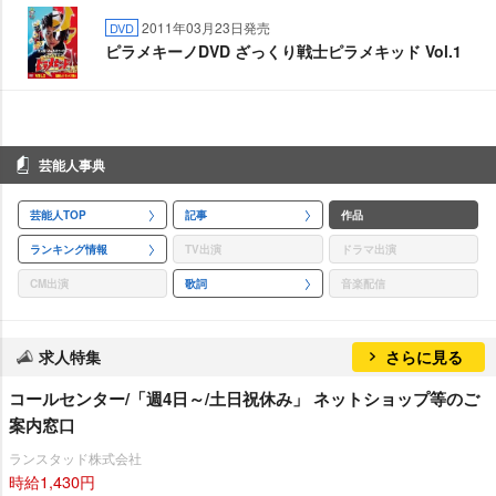
2011年03月23日発売
DVD
ピラメキーノDVD ざっくり戦士ピラメキッド Vol.1
芸能人事典
芸能人TOP
記事
作品
ランキング情報
TV出演
ドラマ出演
CM出演
歌詞
音楽配信
求人特集
さらに見る
コールセンター/「週4日～/土日祝休み」 ネットショップ等のご
案内窓口
ランスタッド株式会社
時給1,430円