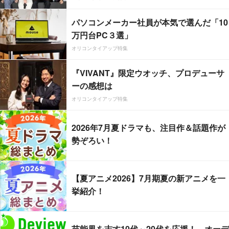
パソコンメーカー社員が本気で選んだ「10
万円台PC３選」
オリコンタイアップ特集
『VIVANT』限定ウオッチ、プロデューサ
ーの感想は
オリコンタイアップ特集
2026年7月夏ドラマも、注目作＆話題作が
勢ぞろい！
【夏アニメ2026】7月期夏の新アニメを一
挙紹介！
芸能界を志す10代～20代を応援！ オーデ