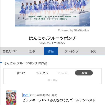
Powered by 
GliaStudios
はんにゃ,フルーツポンチ
M
はんにゃふるーつぽんち
u
t
芸能人TOP
記事
作品
ランキング
歌詞
e
はんにゃ,フルーツポンチの作品
すべて
シングル
DVD
アルバム
Blu-ray
2013年06月05日発売
DVD
ピラメキーノDVD みんなのうたゴールデンベスト