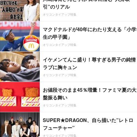
引”のリアル
オリコンタイアップ特集
マクドナルドが40年にわたり支える「小学
生の甲子園」
オリコンタイアップ特集
イケメンてんこ盛り！尊すぎる男子の純情
ラブに胸キュン
オリコンタイアップ特集
お値段そのまま45％増量！ファミマ夏の大
盤振る舞い
オリコンタイアップ特集
SUPER★DRAGON、自ら描いた”レトロ
フューチャー”
オリコンタイアップ特集