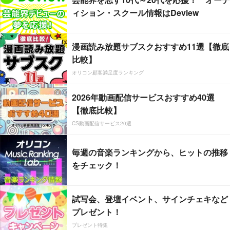
ィション・スクール情報はDeview
漫画読み放題サブスクおすすめ11選【徹底
比較】
オリコン顧客満足度ランキング
2026年動画配信サービスおすすめ40選
【徹底比較】
CS動画配信サービス20選
毎週の音楽ランキングから、ヒットの推移
をチェック！
試写会、登壇イベント、サインチェキなど
プレゼント！
プレゼント特集