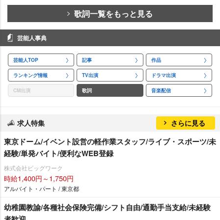
歌詞一覧をもっと見る
芸能人事典
芸能人TOP
記事
作品
ランキング情報
TV出演
ドラマ出演
CM出演
歌詞
音楽配信
求人特集
さらに見る
東京ドーム/イベント設営の軽作業スタッフ/ライブ・スポーツ/未
経験/単発バイト/便利なWEB登録
株式会社ビッグワーク
時給1,400円～1,750円
アルバイト・パート / 東京都
幼稚園教諭/各種社会保険完備/シフト自由/通勤手当支給/未経験
者歓迎