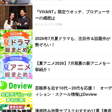
『VIVANT』限定ウオッチ、プロデューサ
ーの感想は
オリコンタイアップ特集
2026年7月夏ドラマも、注目作＆話題作が
勢ぞろい！
【夏アニメ2026】7月期夏の新アニメを一
挙紹介！
芸能界を志す10代～20代を応援！ オーデ
ィション・スクール情報はDeview
漫画読み放題サブスクおすすめ11選【徹底