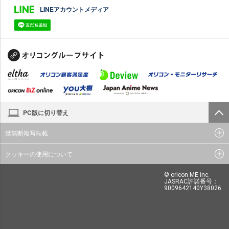
LINEアカウントメディア
PC版に切り替え
禁無断複写転載
クッキーの使用について
© oricon ME inc.
JASRAC許諾番号：
9009642140Y38026