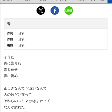
青
作詞 :
田邊駿一
作曲 :
田邊駿一
編曲 :
田邊駿一
そうだ
青に染まれ
青を宿せ
青に挑め
正しさなんて 間違いなんて
人の数だけ在って
それらのスキマ 歩きまわって
なんか疲れた