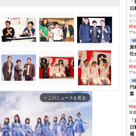
「
日
株
豊
時給
アル
N
資
社
株式
時給
アル
N
円
案
このニュースを見る
arrow_forward_ios
パ
時給
派遣
「
日
備