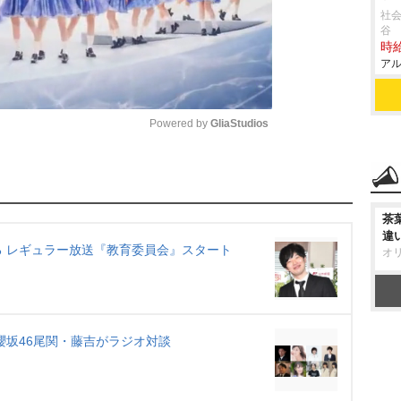
社会
谷
時給
アル
Powered by 
GliaStudios
M
u
茶
t
違
e
る レギュラー放送『教育委員会』スタート
オ
櫻坂46尾関・藤吉がラジオ対談