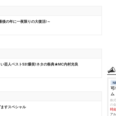
最後の年に一夜限りの大復活!～
い芸人ベスト53!爆笑!ネタの祭典★MC内村光良
N
可
ム
株式
の
げますスペシャル
時給
アル