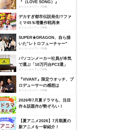
『（LOVE SONG）』
オリコンタイアップ特集
デカすぎ都市伝説発生!?ファ
ミマ45％増量作戦再来
オリコンタイアップ特集
SUPER★DRAGON、自ら描
いた”レトロフューチャー”
オリコンタイアップ特集
パソコンメーカー社員が本気
で選ぶ「10万円台PC3選」
オリコンタイアップ特集
『VIVANT』限定ウオッチ、プ
ロデューサーの感想は
オリコンタイアップ特集
2026年7月夏ドラマも、注目
作＆話題作が勢ぞろい！
【夏アニメ2026】7月期夏の
新アニメを一挙紹介！