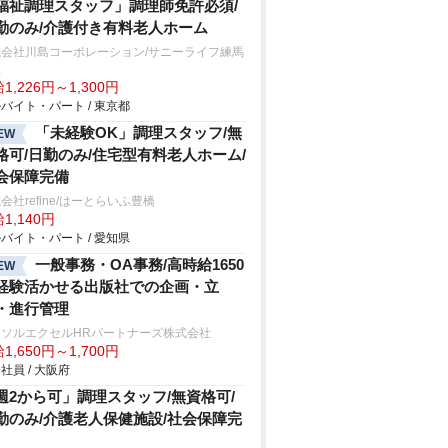
福祉調理スタッフ」調理師免許必須/
勤のみ/介護付き有料老人ホーム
式会社川島コーポレーション/サニーライフ練馬
玉
1,226円～1,300円
バイト・パート / 東京都
「未経験OK」調理スタッフ/無
EW
格可/日勤のみ/住宅型有料老人ホーム/
会保障完備
会社refine/はーとらいふ豊橋
1,140円
バイト・パート / 愛知県
一般事務・OA事務/高時給1650
EW
経験活かせる出版社での企画・立
・進行管理
ーソルエクセルHRパートナーズ株式会社
1,650円～1,700円
社員 / 大阪府
週2から可」調理スタッフ/無資格可/
勤のみ/介護老人保健施設/社会保障完