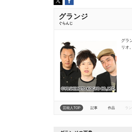
グランジ
ぐらんじ
グラ
リオ。
芸能人TOP
記事
作品
ラン