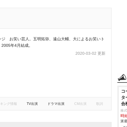
ンジ お笑い芸人。五明拓弥、遠山大輔、大によるお笑いト
2005年4月結成。
2020-03-02 更新
コ
タ
合
キング情報
TV出演
ドラマ出演
CM出演
歌詞
株式
時給
派遣