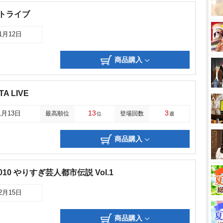
トライブ
11月12日
商品購入
A LIVE
13
3
1月13日
最高順位
登場回数
位
週
商品購入
0 やりすぎ芸人都市伝説 Vol.1
12月15日
商品購入