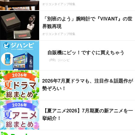
オリコンタイアップ特集
「別班のよう」腕時計で『VIVANT』の世
界観再現
オリコンタイアップ特集
自販機にピッ！ですぐに買えちゃう
（PR）ジハンピ
2026年7月夏ドラマも、注目作＆話題作が
勢ぞろい！
【夏アニメ2026】7月期夏の新アニメを一
挙紹介！