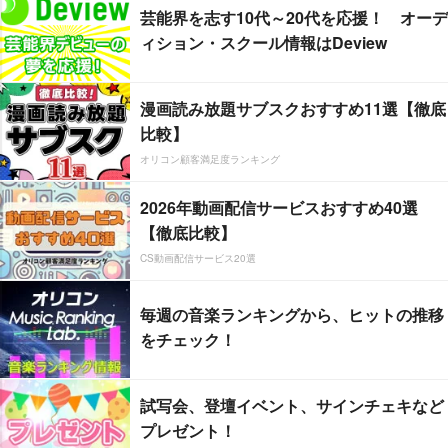
芸能界を志す10代～20代を応援！ オーデ
ィション・スクール情報はDeview
漫画読み放題サブスクおすすめ11選【徹底
比較】
オリコン顧客満足度ランキング
2026年動画配信サービスおすすめ40選
【徹底比較】
CS動画配信サービス20選
毎週の音楽ランキングから、ヒットの推移
をチェック！
試写会、登壇イベント、サインチェキなど
プレゼント！