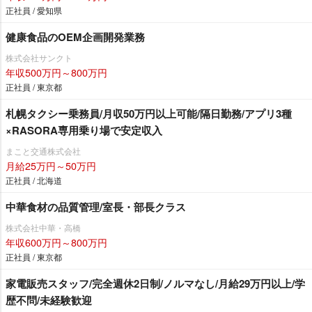
正社員 / 愛知県
健康食品のOEM企画開発業務
株式会社サンクト
年収500万円～800万円
正社員 / 東京都
札幌タクシー乗務員/月収50万円以上可能/隔日勤務/アプリ3種
×RASORA専用乗り場で安定収入
まこと交通株式会社
月給25万円～50万円
正社員 / 北海道
中華食材の品質管理/室長・部長クラス
株式会社中華・高橋
年収600万円～800万円
正社員 / 東京都
家電販売スタッフ/完全週休2日制/ノルマなし/月給29万円以上/学
歴不問/未経験歓迎