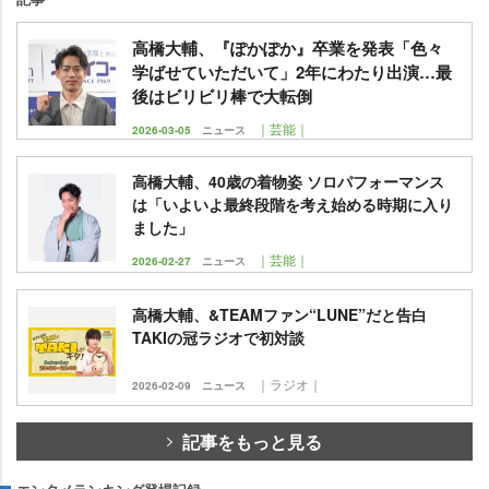
高橋大輔、『ぽかぽか』卒業を発表「色々
学ばせていただいて」2年にわたり出演…最
後はビリビリ棒で大転倒
｜芸能｜
2026-03-05
ニュース
高橋大輔、40歳の着物姿 ソロパフォーマンス
は「いよいよ最終段階を考え始める時期に入り
ました」
｜芸能｜
2026-02-27
ニュース
高橋大輔、&TEAMファン“LUNE”だと告白
TAKIの冠ラジオで初対談
｜ラジオ｜
2026-02-09
ニュース
記事をもっと見る