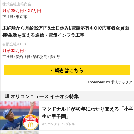
株式会社山﨑商会
月給29万円～37万円
正社員 / 東京都
未経験から月給32万円&土日休み!/電話応募もOK/応募者全員面
接/生活を支える通信・電気インフラ工事
有限会社K.D.S
月給32万円～
正社員 / 契約社員 / 業務委託 / 愛知県
続きはこちら
sponsored by 求人ボックス
オリコンニュース イチオシ特集
マクドナルドが40年にわたり支える「小学
生の甲子園」
オリコンタイアップ特集