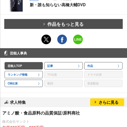
新・誰も知らない高橋大輔DVD
作品をもっと見る
芸能人事典
芸能人TOP
記事
作品
ランキング情報
TV出演
ドラマ出演
CM出演
歌詞
音楽配信
求人特集
さらに見る
アミノ酸・食品原料の品質保証/原料商社
株式会社サンクト