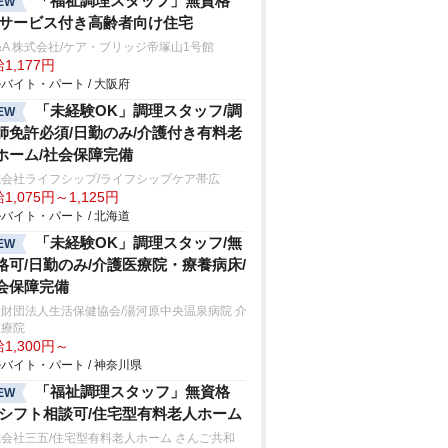
「福祉調理スタッフ」無資格
EW
/サービス付き高齢者向け住宅
&A 株式会社/ケア・ブリッジ帝塚山1号館
1,177円
バイト・パート / 大阪府
「未経験OK」調理スタッフ/調
EW
師免許必須/日勤のみ/介護付き有料老
ホーム/社会保障完備
式会社ライフシップ/ライフシップケア帯広
1,075円～1,125円
バイト・パート / 北海道
「未経験OK」調理スタッフ/無
EW
格可/日勤のみ/介護医療院・療養病床/
会保障完備
財団法人生活保健協会/湯河原中央温泉病院 介
医療院
1,300円～
バイト・パート / 神奈川県
「福祉調理スタッフ」無資格
EW
/シフト相談可/住宅型有料老人ホーム
会社三五/住宅型有料老人ホーム さんご共和