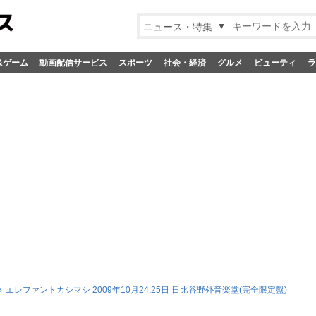
ニュース・特集
&ゲーム
動画配信サービス
スポーツ
社会・経済
グルメ
ビューティ
ラ
エレファントカシマシ 2009年10月24,25日 日比谷野外音楽堂(完全限定盤)