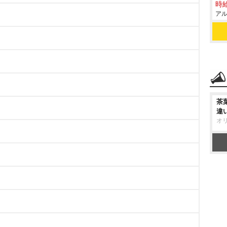
時給
アル
茶
違
オ