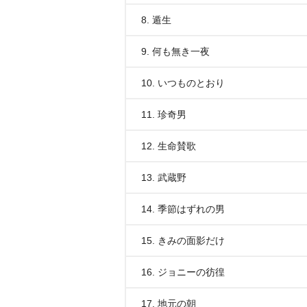
8. 遁生
9. 何も無き一夜
10. いつものとおり
11. 珍奇男
12. 生命賛歌
13. 武蔵野
14. 季節はずれの男
15. きみの面影だけ
16. ジョニーの彷徨
17. 地元の朝