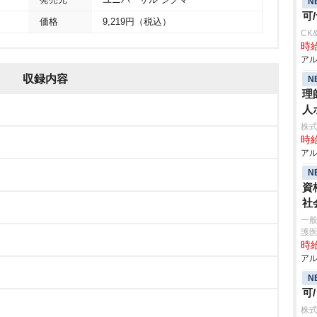
発売元
ユニバーサル シグマ
N
可
価格
9,219円（税込）
CK
時給
アル
収録内容
N
理
人
株
時給
アル
N
資
社
一般
護
時給
アル
N
可
株式