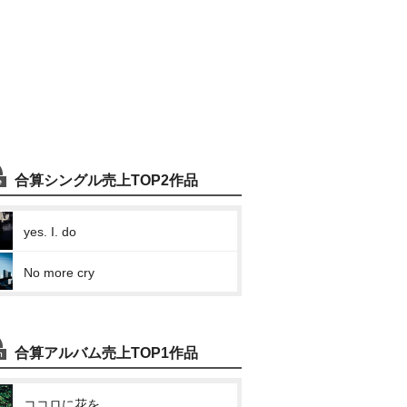
合算シングル売上TOP2作品
yes. I. do
No more cry
合算アルバム売上TOP1作品
ココロに花を