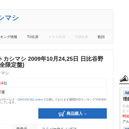
シマシ
キング情報
TV出演
ドラマ出演
CM出演
歌詞
カシマシ 2009年10月24,25日 日比谷野
全限定盤)
シマシ
14
位
2
週
N
理
向けサービス・
ORICON BiZ online
で公開しております週間DVDランキングTOP300
載しています。
社会
丘
商品購入
時給
アル