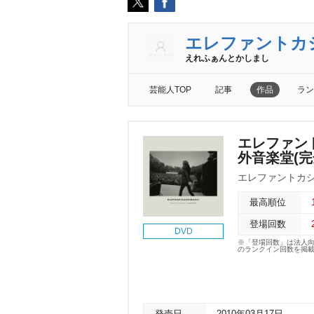
エレファントカ
えれふぁんとかしまし
芸能人TOP
記事
作品
ラン
エレファント
外音楽堂(完
エレファントカ
最高順位
登場回数
DVD
※「登場回数」は法人
のランクイン回数を掲