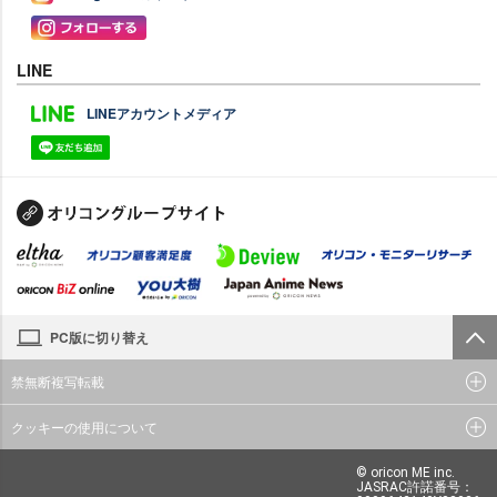
LINE
LINEアカウントメディア
PC版に切り替え
禁無断複写転載
クッキーの使用について
© oricon ME inc.
JASRAC許諾番号：