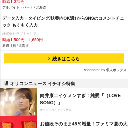
時給1,075円
アルバイト・パート / 北海道
データ入力・タイピング/扶養内OK週1からSNSのコメントチェ
ック もくもく入力
株式会社ラブキャリア
時給1,500円～1,650円
派遣社員 / 北海道
続きはこちら
sponsored by 求人ボックス
オリコンニュース イチオシ特集
向井康二イケメンすぎ！純愛『（LOVE
SONG）』
オリコンタイアップ特集
お値段そのまま45％増量！ファミマ夏の大