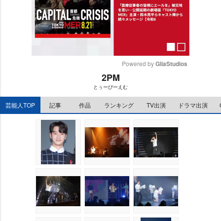
Powered by 
GliaStudios
2PM
M
とぅーぴーえむ
u
t
芸能人TOP
記事
作品
ランキング
TV出演
ドラマ出演
e