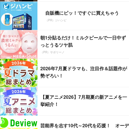
自販機にピッ！ですぐに買えちゃう
（PR）ジハンピ
朝1分貼るだけ！ミルクピールで一日中ず
っとうるツヤ肌
（PR）サボリーノ
2026年7月夏ドラマも、注目作＆話題作が
勢ぞろい！
【夏アニメ2026】7月期夏の新アニメを一
挙紹介！
芸能界を志す10代～20代を応援！ オーデ