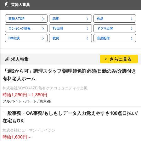
芸能人事典
芸能人TOP
記事
作品
ランキング情報
TV出演
ドラマ出演
CM出演
歌詞
音楽配信
求人特集
さらに見る
「週2から可」調理スタッフ/調理師免許必須/日勤のみ/介護付き
有料老人ホーム
株式会社SOYOKAZE/亀有ケアコミュニティそよ風
時給1,250円～1,350円
アルバイト・パート / 東京都
一般事務・OA事務/もしもしデータ入力覚えやすさ100点日払い/
在宅もOK
株式会社ヒューマン・ライジン
時給1,600円～