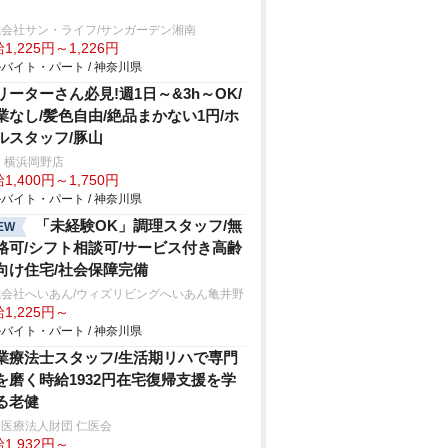
式会社サン・ライフ/サンガーデン湘南
1,225円～1,226円
バイト・パート / 神奈川県
リーターさん必見!週1日～&3h～OK/
業なし/髪色自由/絶品まかない1円/ホ
ルスタッフ/豚山
 横浜岡野店
1,400円～1,750円
バイト・パート / 神奈川県
「未経験OK」調理スタッフ/無
EW
格可/シフト相談可/サービス付き高齢
向け住宅/社会保障完備
式会社へいあん/ウィズリビングへいあん亀井野
1,225円～
バイト・パート / 神奈川県
業療法士スタッフ/生活期リハで専門
を磨く時給1932円在宅復帰支援を学
る老健
医療法人財団 仁医会
1,932円～