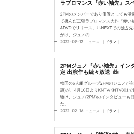
ラブロマンス『赤い袖先』スペ
2PMのメンバーであり俳優としても活
て挑んだ王朝ラブロマンス大作『赤い袖先』
&DVDでリリース。U-NEXTでの独
がけ、ジュノの
2022-09-12
ニュース
｜ドラマ｜
2PMジュノ『赤い袖先』イン
定 出演作も続々放送
韓国の6人組グループ2PMのジュノが
題)が、4月16日よりKNTV/KNTV8
駆け、ジュノ(2PM)のインタビュー
た。
2022-02-16
ニュース
｜ドラマ｜