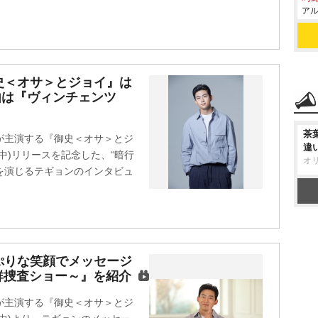
アル
史＜オサ＞とジョイ』は
由は『ヴィンチェンツ
茶
が主演する『御史＜オサ＞とジ
違
中)リリースを記念した、“暗行
オ
まを演じるテギョンのインタビュ
ぷりな笑顔でメッセージ
鮮捜査ショー～』を紹介
が主演する『御史＜オサ＞とジ