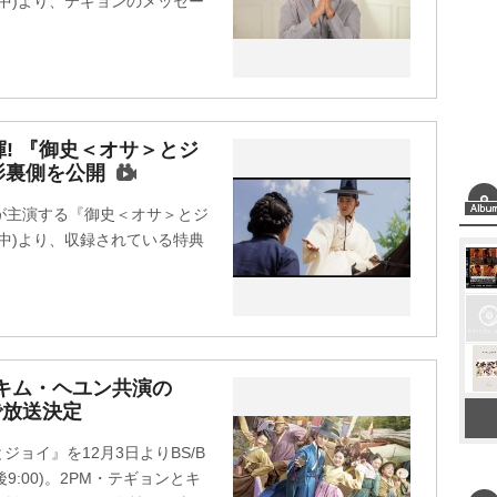
売中)より、テギョンのメッセー
! 『御史＜オサ＞とジ
影裏側を公開
が主演する『御史＜オサ＞とジ
売中)より、収録されている特典
 キム・ヘユン共演の
で放送決定
ジョイ』を12月3日よりBS/B
9:00)。2PM・テギョンとキ