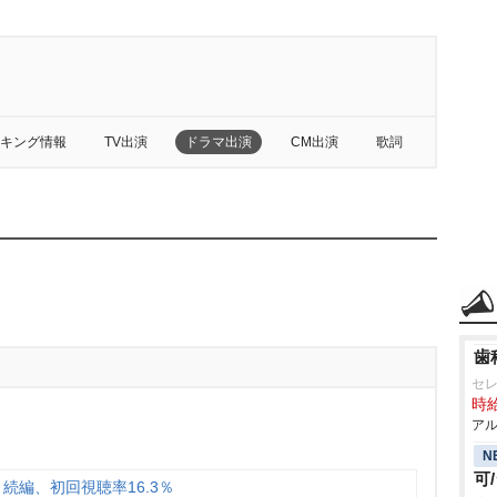
キング情報
TV出演
ドラマ出演
CM出演
歌詞
歯
セ
時給
アル
N
可
続編、初回視聴率16.3％