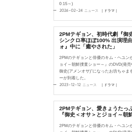
0:15～)
2026-02-24
ニュース
｜ドラマ｜
2PMテギョン、初時代劇『御
シンクロ率ほぼ100% 出演理
ォ』中に「癒やされた」
2PMのテギョンと俳優のキム・ヘユン
ョイ～朝鮮捜査ショー～』のDVD(発売
御史(アメンオサ)”になったお坊ちゃ
ーが到着した。
2023-12-12
ニュース
｜ドラマ｜
2PMテギョン、愛きょうたっ
『御史＜オサ＞とジョイ～朝
2PMのテギョンと俳優のキム・ヘユン