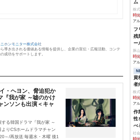
ム
株
時給
アル
フ
残
ー
：
ニホンモニター株式会社
から導き出される価値ある情報を提供し、企業の宣伝・広報活動、コンテ
豚山
動の成功をサポートします。
時給
アル
N
資
者
×イ・ヘヨン、脅迫犯か
株
マ『我が家 ～嘘のかけ
時給
チャンソンも出演＜キャ
アル
作
性
する韓国ドラマ『我が家 ～
べ
4日よりCSホームドラマチャン
社会
0～/再放送:毎週水・木曜 後1
時給