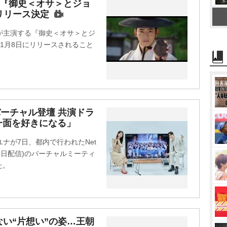
M
ン『御史＜オサ＞とジョ
リリース決定
u
t
が主演する『御史＜オサ＞とジ
e
11月8日にリリースされること
バーチャル登壇 共演ドラ
一面を好きになる」
ナが7日、都内で行われたNet
17日配信)のバーチャルミーティ
た。
ない“片想い”の姿…王朝