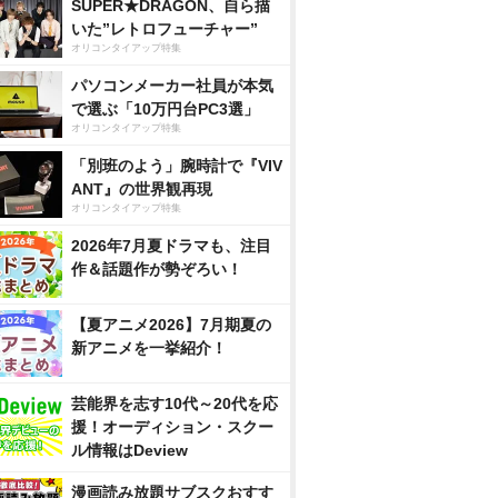
SUPER★DRAGON、自ら描
いた”レトロフューチャー”
オリコンタイアップ特集
パソコンメーカー社員が本気
で選ぶ「10万円台PC3選」
オリコンタイアップ特集
「別班のよう」腕時計で『VIV
ANT』の世界観再現
オリコンタイアップ特集
2026年7月夏ドラマも、注目
作＆話題作が勢ぞろい！
【夏アニメ2026】7月期夏の
新アニメを一挙紹介！
芸能界を志す10代～20代を応
援！オーディション・スクー
ル情報はDeview
漫画読み放題サブスクおすす