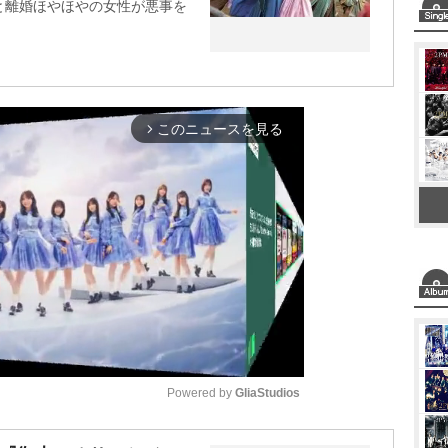
と離婚ほやほやの女性が悪事を
このニュースを見る
arrow_forward_ios
Powered by 
GliaStudios