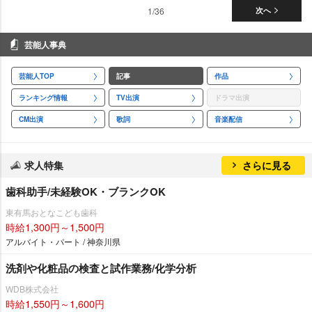
1/36
次へ
芸能人事典
芸能人TOP
記事
作品
ランキング情報
TV出演
ドラマ出演
CM出演
歌詞
音楽配信
求人特集
さらに見る
歯科助手/未経験OK・ブランクOK
東有馬おとなこども歯科
時給1,300円～1,500円
アルバイト・パート / 神奈川県
洗剤や化粧品の検査と試作業務/化学分析
WDB株式会社
時給1,550円～1,600円