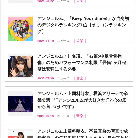
｜音楽｜
2026-03-22
ニュース
アンジュルム、「Keep Your Smile!」が自身初
のデジタルランキング1位【オリコンランキン
グ】
｜音楽｜
2025-11-19
ニュース
アンジュルム・川名凜、「右第5中足骨骨挫
傷」のためパフォーマンス制限「最低1ヶ月程
度は安静にする必要」
｜音楽｜
2025-07-29
ニュース
アンジュルム・上國料萌衣、横浜アリーナで卒
業公演 「“アンジュルムが大好きだ!”と心の底
から言いたいです」
｜音楽｜
2025-06-19
ニュース
アンジュルム上國料萌衣、卒業直前の写真で成
長実感「今の私を感じてもらえる」 見せて反応