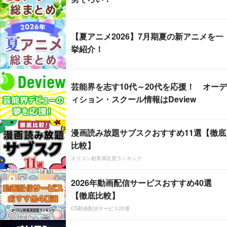
【夏アニメ2026】7月期夏の新アニメを一
挙紹介！
芸能界を志す10代～20代を応援！ オーデ
ィション・スクール情報はDeview
漫画読み放題サブスクおすすめ11選【徹底
比較】
オリコン顧客満足度ランキング
2026年動画配信サービスおすすめ40選
【徹底比較】
CS動画配信サービス20選