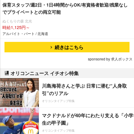
保育スタッフ/週2日・1日4時間からOK/有資格者歓迎/残業なし
でプライベートとの両立可能
ぬくもりの森 北光
時給1,125円～
アルバイト・パート / 北海道
続きはこちら
sponsored by 求人ボックス
オリコンニュース イチオシ特集
川島海荷さんと学ぶ 日常に潜む“人身取
引”のリアル
オリコンタイアップ特集
マクドナルドが40年にわたり支える「小学
生の甲子園」
オリコンタイアップ特集