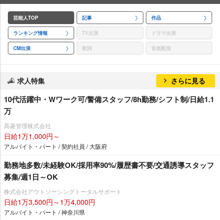
芸能人TOP
記事
作品
ランキング情報
TV出演
ドラマ出演
CM出演
歌詞
音楽配信
求人特集
さらに見る
10代活躍中・Wワーク可/警備スタッフ/8h勤務/シフト制/日給1.1
万
髙菱管理株式会社
日給1万1,000円～
アルバイト・パート / 契約社員 / 大阪府
勤務地多数/未経験OK/採用率90%/履歴書不要/交通誘導スタッフ
募集/週1日～OK
株式会社アウトソーシングトータルサポート
日給1万3,500円～1万4,000円
アルバイト・パート / 神奈川県