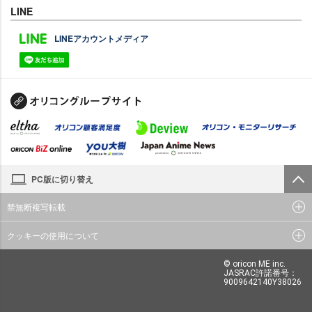
LINE
LINEアカウントメディア
PC版に切り替え
禁無断複写転載
クッキーの使用について
© oricon ME inc.
JASRAC許諾番号：
9009642140Y38026