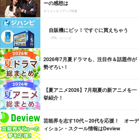
ーの感想は
オリコンタイアップ特集
自販機にピッ！ですぐに買えちゃう
（PR）ジハンピ
2026年7月夏ドラマも、注目作＆話題作が
勢ぞろい！
【夏アニメ2026】7月期夏の新アニメを一
挙紹介！
芸能界を志す10代～20代を応援！ オーデ
ィション・スクール情報はDeview