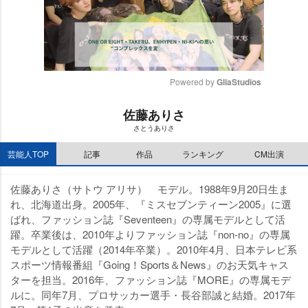
Powered by 
GliaStudios
M
佐藤ありさ
u
さとうありさ
t
e
芸能人TOP
記事
作品
ランキング
CM出演
佐藤ありさ（サトウ アリサ） モデル。1988年9月20日生ま
れ、北海道出身。2005年、『ミスセブンティーン2005』に選
ばれ、ファッション誌『Seventeen』の専属モデルとして活
躍。卒業後は、2010年よりファッション誌『non-no』の専属
モデルとして活躍（2014年卒業）。2010年4月、日本テレビ系
スポーツ情報番組『Going！Sports＆News』のお天気キャス
ターを担当。2016年、ファッション誌『MORE』の専属モデ
ルに。同年7月、プロサッカー選手・長谷部誠と結婚。2017年