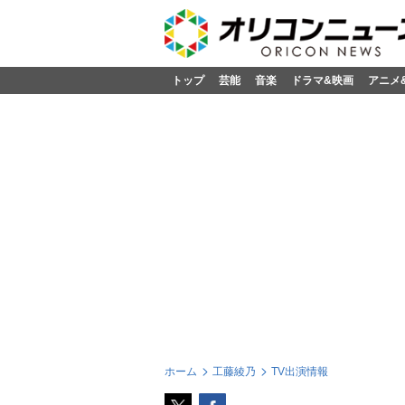
トップ
芸能
音楽
ドラマ&映画
アニメ
ホーム
工藤綾乃
TV出演情報