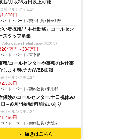
歓迎/月収25万円以上可能
会社ベルシステム24
1,600円
バイト・パート / 契約社員 / 神奈川県
がい者採用/「本社勤務」コールセン
ースタッフ募集
i Volkswagen Retail Japan株式会社
264万円～384万円
バイト・パート / 東京都
京都/コールセンターや事務のお仕事
介します/駅チカ/WEB面談
会社ベルシステム24
2,300円
バイト・パート / 契約社員 / 東京都
命保険のコールセンター/土日祝休み/
4日～/8月開始/給料前払いあり
会社ベルシステム24
1,450円
バイト・パート / 契約社員 / 大阪府
続きはこちら