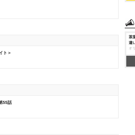
茶
違
オ
ナイト＞
第55話