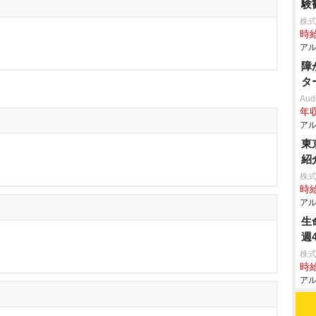
験
株式
時給
アル
障
タ
Aud
年収
アル
東
紹
株式
時給
アル
生
週
株式
時給
アル