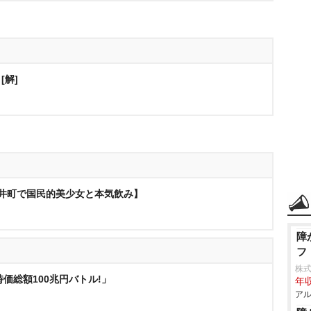
[解]
大井町で国民的美少女と本気飲み】
障
フ
株
時価総額100兆円バトル!」
年収
アル