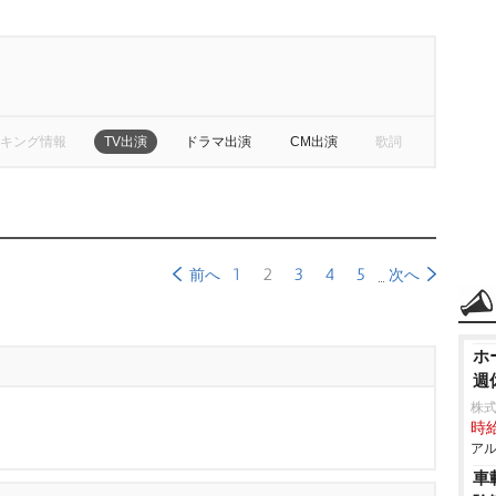
キング情報
TV出演
ドラマ出演
CM出演
歌詞
1
2
3
4
5
前へ
次へ
ホ
週
株式
時給
アル
車