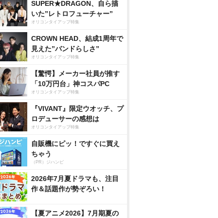
SUPER★DRAGON、自ら描
いた”レトロフューチャー”
オリコンタイアップ特集
CROWN HEAD、結成1周年で
見えた”バンドらしさ”
オリコンタイアップ特集
【驚愕】メーカー社員が推す
「10万円台」神コスパPC
オリコンタイアップ特集
『VIVANT』限定ウオッチ、プ
ロデューサーの感想は
オリコンタイアップ特集
自販機にピッ！ですぐに買え
ちゃう
（PR）ジハンピ
2026年7月夏ドラマも、注目
作＆話題作が勢ぞろい！
【夏アニメ2026】7月期夏の