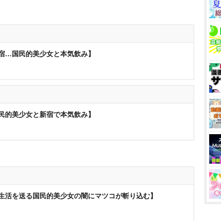
新宿…国民的美少女と本気飲み】
国民的美少女と新宿で本気飲み】
た生活を送る国民的美少女の闇にマツコが斬り込む】