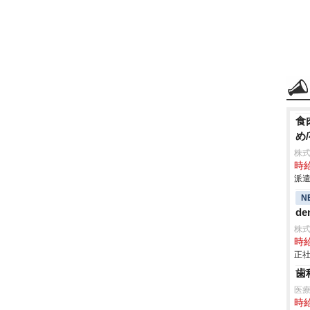
食
め
株
時給
派遣
N
de
株
時給
正社
歯
医療
時給