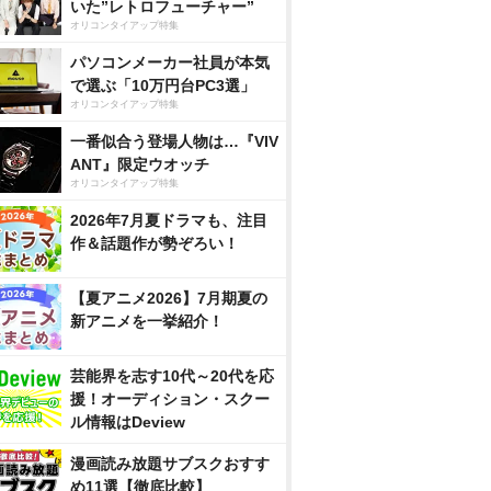
いた”レトロフューチャー”
オリコンタイアップ特集
パソコンメーカー社員が本気
で選ぶ「10万円台PC3選」
オリコンタイアップ特集
一番似合う登場人物は…『VIV
ANT』限定ウオッチ
オリコンタイアップ特集
2026年7月夏ドラマも、注目
作＆話題作が勢ぞろい！
【夏アニメ2026】7月期夏の
新アニメを一挙紹介！
芸能界を志す10代～20代を応
援！オーディション・スクー
ル情報はDeview
漫画読み放題サブスクおすす
め11選【徹底比較】