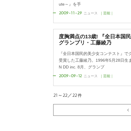
ute～』を手
2009-11-29
ニュース
｜芸能｜
度胸満点の13歳! 『全日本国
グランプリ・工藤綾乃
『全日本国民的美少女コンテスト』で
受賞した工藤綾乃。1996年5月28日生ま
N DD inc. 8月、グランプ
2009-09-12
ニュース
｜芸能｜
21～22／22
件