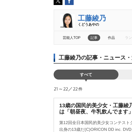
工藤綾乃
くどうあやの
芸能人TOP
記事
作品
ラン
工藤綾乃の記事・ニュース・
すべて
21～22／22
件
13歳の国民的美少女・工藤綾乃
は「朝昼夜、牛乳飲んでます
第12回全日本国民的美少女コンテスト
出身の13歳だ(C)ORICON DD inc. D