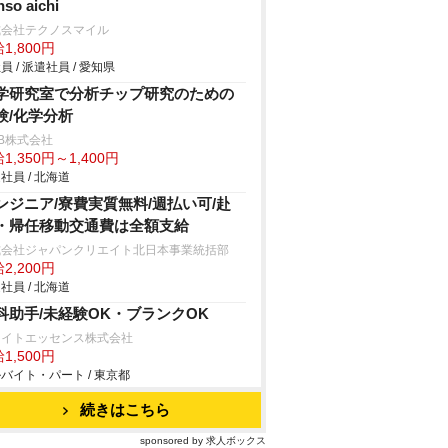
nso aichi
式会社テクノスマイル
1,800円
員 / 派遣社員 / 愛知県
学研究室で分析チップ研究のための
験/化学分析
B株式会社
1,350円～1,400円
社員 / 北海道
ンジニア/寮費実質無料/週払い可/赴
・帰任移動交通費は全額支給
式会社ジャパンクリエイト北日本事業統括部
2,200円
社員 / 北海道
科助手/未経験OK・ブランクOK
ワイトエッセンス株式会社
1,500円
バイト・パート / 東京都
続きはこちら
sponsored by 求人ボックス