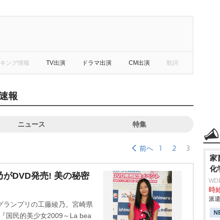
キング情報
TV出演
ドラマ出演
CM出演
歌詞
速報
ニュース
特集
1
2
3
前へ
家
化
がDVD発売! 美の秘密
WD
」
時給
派遣
グランプリの工藤綾乃。宮崎県
N
VD『国民的美少女2009～La bea