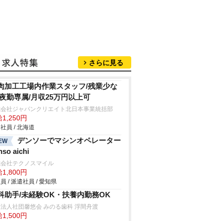
さらに見る
肉加工工場内作業スタッフ/残業少な
/夜勤専属/月収25万円以上可
式会社ジャパンクリエイト北日本事業統括部
1,250円
社員 / 北海道
デンソーでマシンオペレーター
EW
nso aichi
式会社テクノスマイル
1,800円
員 / 派遣社員 / 愛知県
科助手/未経験OK・扶養内勤務OK
法人社団馨悠会 みのる歯科 浮間舟渡
1,500円