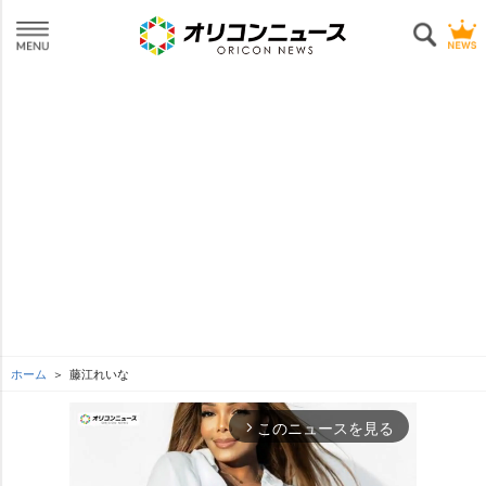
ホーム
藤江れいな
このニュースを見る
arrow_forward_ios