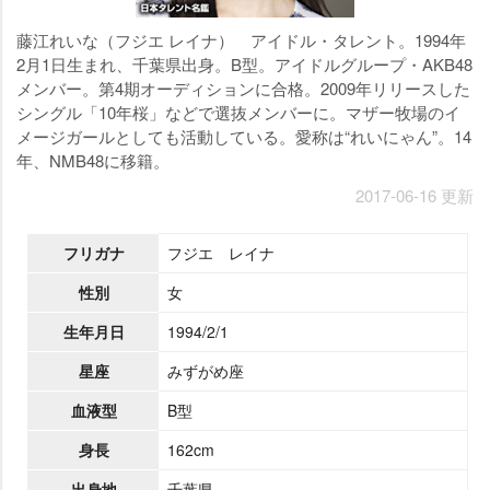
藤江れいな（フジエ レイナ） アイドル・タレント。1994年
2月1日生まれ、千葉県出身。B型。アイドルグループ・AKB48
メンバー。第4期オーディションに合格。2009年リリースした
シングル「10年桜」などで選抜メンバーに。マザー牧場のイ
メージガールとしても活動している。愛称は“れいにゃん”。14
年、NMB48に移籍。
2017-06-16 更新
フリガナ
フジエ レイナ
性別
女
生年月日
1994/2/1
星座
みずがめ座
血液型
B型
身長
162cm
出身地
千葉県