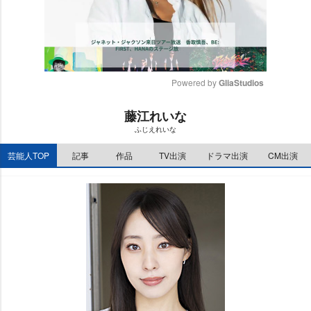
Powered by 
GliaStudios
M
藤江れいな
u
ふじえれいな
t
e
芸能人TOP
記事
作品
TV出演
ドラマ出演
CM出演