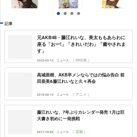
記事
元AKB48・藤江れいな、美太ももあらわに
座る「おー!」「きれいだわ」「癒やされま
す」
｜SNS発｜
2023-05-12
ニュース
高城亜樹、AKB卒メンならではの悩み告白 前
田亜美&藤江れいなと久々再会
｜アニメ｜
2018-08-15
ニュース
藤江れいな、7年ぶりカレンダー発売 1月は巨
大書き初めに一発挑戦
｜芸能｜
2017-10-29
ニュース