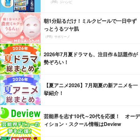
（PR）ジハンピ
朝1分貼るだけ！ミルクピールで一日中ず
っとうるツヤ肌
（PR）サボリーノ
2026年7月夏ドラマも、注目作＆話題作が
勢ぞろい！
【夏アニメ2026】7月期夏の新アニメを一
挙紹介！
芸能界を志す10代～20代を応援！ オーデ
ィション・スクール情報はDeview