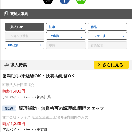
芸能人事典
芸能人TOP
記事
作品
ランキング情報
TV出演
ドラマ出演
CM出演
歌詞
音楽配信
求人特集
さらに見る
歯科助手/未経験OK・扶養内勤務OK
医療法人社団歯福会
時給1,400円
アルバイト・パート / 神奈川県
調理補助・無資格可の調理師/調理スタッフ
NEW
株式会社メフォス 足立区立第三上沼田保育園内の厨房
時給1,226円
アルバイト・パート / 東京都