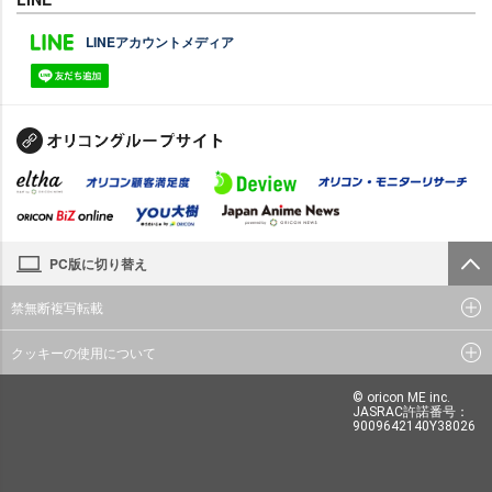
LINEアカウントメディア
PC版に切り替え
禁無断複写転載
クッキーの使用について
© oricon ME inc.
JASRAC許諾番号：
9009642140Y38026