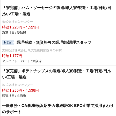
「寮完備」ハム・ソーセージの製造/即入寮/製造・工場/日勤/日
払い/工場・製造
株式会社京栄センター
時給1,223円～1,529円
派遣社員 / 愛知県
調理補助・無資格可の調理師/調理スタッフ
NEW
太閤折詰株式会社 東大阪山路病院内の厨房
時給1,177円
アルバイト・パート / 大阪府
「寮完備」ポテトチップスの製造/即入寮/製造・工場/日勤/日払
い/工場・製造
株式会社京栄センター
時給1,230円～1,538円
派遣社員 / 北海道
一般事務・OA事務/横浜駅チカ未経験OK BPO企業で採用まわり
のサポート