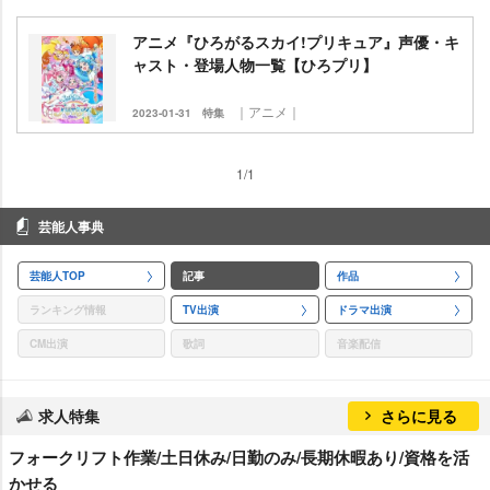
アニメ『ひろがるスカイ!プリキュア』声優・キ
ャスト・登場人物一覧【ひろプリ】
｜アニメ｜
2023-01-31
特集
1/1
芸能人事典
芸能人TOP
記事
作品
ランキング情報
TV出演
ドラマ出演
CM出演
歌詞
音楽配信
求人特集
さらに見る
フォークリフト作業/土日休み/日勤のみ/長期休暇あり/資格を活
かせる