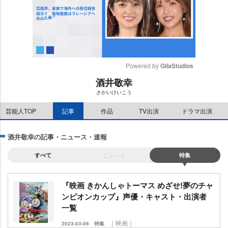
Powered by 
GliaStudios
酒井敬幸
M
さかいけいこう
u
t
芸能人TOP
記事
作品
TV出演
ドラマ出演
e
酒井敬幸の記事・ニュース・速報
すべて
ニュース
特集
『映画 きかんしゃトーマス めざせ!夢のチャ
ンピオンカップ』声優・キャスト・出演者
一覧
｜映画｜
2023-03-06
特集