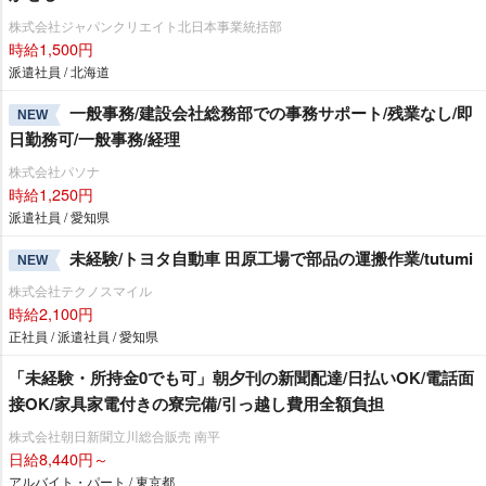
株式会社ジャパンクリエイト北日本事業統括部
時給1,500円
派遣社員 / 北海道
一般事務/建設会社総務部での事務サポート/残業なし/即
NEW
日勤務可/一般事務/経理
株式会社パソナ
時給1,250円
派遣社員 / 愛知県
未経験/トヨタ自動車 田原工場で部品の運搬作業/tutumi
NEW
株式会社テクノスマイル
時給2,100円
正社員 / 派遣社員 / 愛知県
「未経験・所持金0でも可」朝夕刊の新聞配達/日払いOK/電話面
接OK/家具家電付きの寮完備/引っ越し費用全額負担
株式会社朝日新聞立川総合販売 南平
日給8,440円～
アルバイト・パート / 東京都