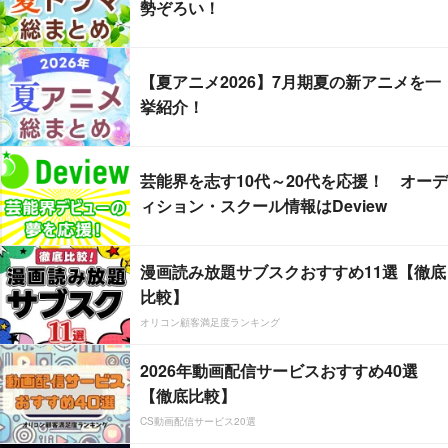
勢ぞろい！
【夏アニメ2026】7月期夏の新アニメを一
挙紹介！
芸能界を志す10代～20代を応援！ オーデ
ィション・スクール情報はDeview
漫画読み放題サブスクおすすめ11選【徹底
比較】
オリコン顧客満足度ランキング
2026年動画配信サービスおすすめ40選
【徹底比較】
CS動画配信サービス20選