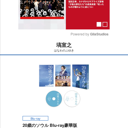
Powered by 
GliaStudios
塙宣之
M
はなわのぶゆき
u
t
e
Blu-ray
20歳のソウル Blu-ray豪華版