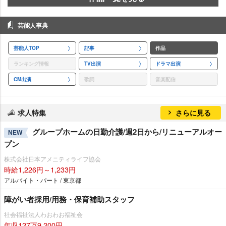
芸能人事典
芸能人TOP
記事
作品
ランキング情報
TV出演
ドラマ出演
CM出演
歌詞
音楽配信
求人特集
さらに見る
グループホームの日勤介護/週2日から/リニューアルオー
NEW
プン
株式会社日本アメニティライフ協会
時給1,226円～1,233円
アルバイト・パート / 東京都
障がい者採用/用務・保育補助スタッフ
社会福祉法人わおわお福祉会
年収127万9,200円