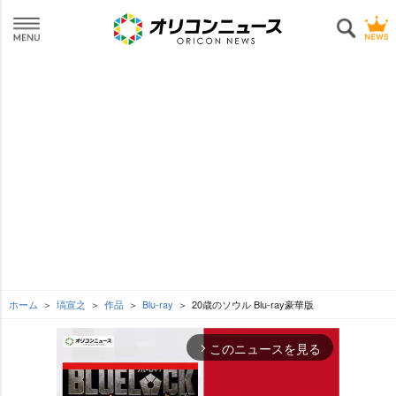
ホーム
塙宣之
作品
Blu-ray
20歳のソウル Blu-ray豪華版
このニュースを見る
arrow_forward_ios