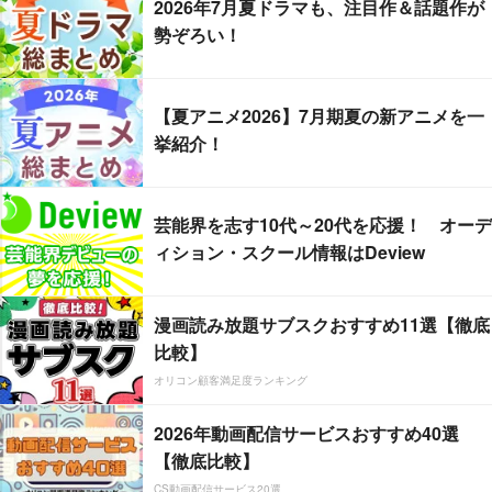
2026年7月夏ドラマも、注目作＆話題作が
勢ぞろい！
【夏アニメ2026】7月期夏の新アニメを一
挙紹介！
芸能界を志す10代～20代を応援！ オーデ
ィション・スクール情報はDeview
漫画読み放題サブスクおすすめ11選【徹底
比較】
オリコン顧客満足度ランキング
2026年動画配信サービスおすすめ40選
【徹底比較】
CS動画配信サービス20選