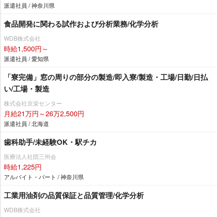
派遣社員 / 神奈川県
食品開発に関わる試作および分析業務/化学分析
WDB株式会社
時給1,500円～
派遣社員 / 愛知県
「寮完備」窓の周りの部分の製造/即入寮/製造・工場/日勤/日払
い/工場・製造
株式会社京栄センター
月給21万円～26万2,500円
派遣社員 / 北海道
歯科助手/未経験OK・駅チカ
医療法人社団三州会
時給1,225円
アルバイト・パート / 神奈川県
工業用油剤の品質保証と品質管理/化学分析
WDB株式会社