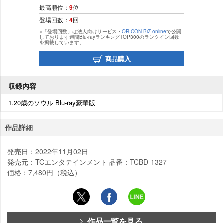
最高順位：
9
位
登場回数：
4
回
※「登場回数」は法人向けサービス・
ORICON BiZ online
で公開
しております週間Blu-rayランキングTOP300のランクイン回数
を掲載しています。
商品購入
収録内容
1.20歳のソウル Blu-ray豪華版
作品詳細
発売日：2022年11月02日
発売元：TCエンタテインメント 品番：TCBD-1327
価格：7,480円（税込）
作品一覧を見る