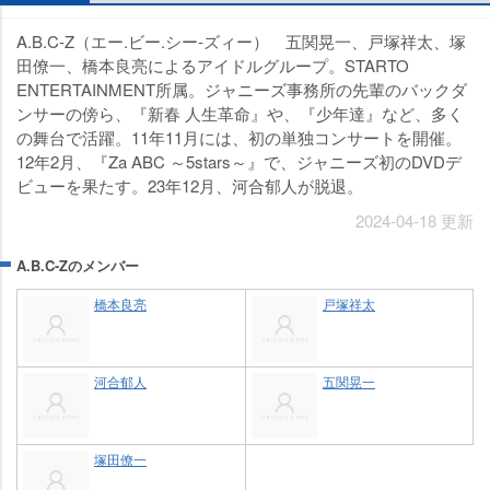
A.B.C-Z（エー.ビー.シー-ズィー） 五関晃一、戸塚祥太、塚
田僚一、橋本良亮によるアイドルグループ。STARTO
ENTERTAINMENT所属。ジャニーズ事務所の先輩のバックダ
ンサーの傍ら、『新春 人生革命』や、『少年達』など、多く
の舞台で活躍。11年11月には、初の単独コンサートを開催。
12年2月、『Za ABC ～5stars～』で、ジャニーズ初のDVDデ
ビューを果たす。23年12月、河合郁人が脱退。
2024-04-18 更新
A.B.C-Zのメンバー
橋本良亮
戸塚祥太
河合郁人
五関晃一
塚田僚一