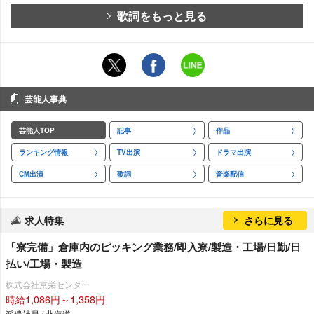
歌詞をもっと見る
芸能人事典
芸能人TOP
記事
作品
ランキング情報
TV出演
ドラマ出演
CM出演
歌詞
音楽配信
求人特集
さらに見る
「寮完備」倉庫内のピッキング業務/即入寮/製造・工場/日勤/日
払い/工場・製造
株式会社京栄センター
時給1,086円～1,358円
派遣社員 / 北海道