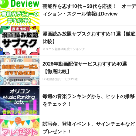
芸能界を志す10代～20代を応援！ オーデ
ィション・スクール情報はDeview
漫画読み放題サブスクおすすめ11選【徹底
比較】
オリコン顧客満足度ランキング
2026年動画配信サービスおすすめ40選
【徹底比較】
CS動画配信サービス20選
毎週の音楽ランキングから、ヒットの推移
をチェック！
試写会、登壇イベント、サインチェキなど
プレゼント！