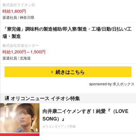
株式会社ライオン社
時給1,600円
派遣社員 / 神奈川県
「寮完備」調味料の製造補助/即入寮/製造・工場/日勤/日払い/工
場・製造
株式会社京栄センター
時給1,200円～1,500円
派遣社員 / 北海道
続きはこちら
sponsored by 求人ボックス
オリコンニュース イチオシ特集
向井康二イケメンすぎ！純愛『（LOVE
SONG）』
オリコンタイアップ特集