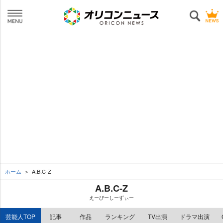
ホーム
A.B.C-Z
A.B.C-Z
えーびーしーずぃー
芸能人TOP
記事
作品
ランキング
TV出演
ドラマ出演