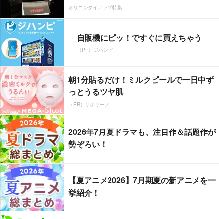
オリコンタイアップ特集
自販機にピッ！ですぐに買えちゃう
（PR）ジハンピ
朝1分貼るだけ！ミルクピールで一日中ず
っとうるツヤ肌
（PR）サボリーノ
2026年7月夏ドラマも、注目作＆話題作が
勢ぞろい！
【夏アニメ2026】7月期夏の新アニメを一
挙紹介！