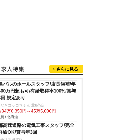
さらに見る
鳥バルのホールスタッフ/店長候補/年
600万円超も可/有給取得率100%/賞与
3回 規定あり
だきコッコちゃん 北8条店
34万6,350円～45万5,000円
員 / 北海道
都高速道路の電気工事スタッフ/完全
経験OK/賞与年3回
限会社羽田電設