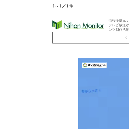
1～1／1
件
情報提供元
テレビ放送
ンツ制作活