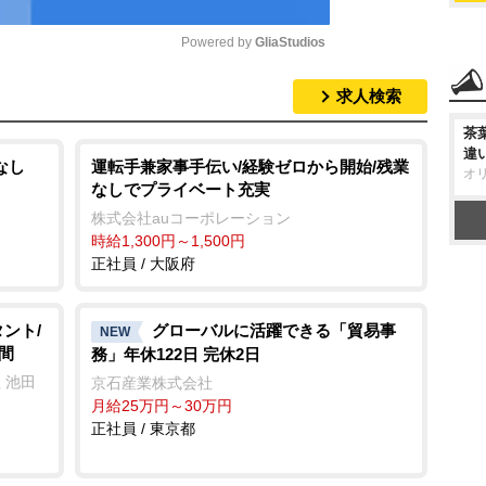
Powered by 
GliaStudios
求人検索
M
u
茶
違
t
なし
運転手兼家事手伝い/経験ゼロから開始/残業
オ
なしでプライベート充実
e
株式会社auコーポレーション
時給1,300円～1,500円
正社員 / 大阪府
ント/
グローバルに活躍できる「貿易事
NEW
間
務」年休122日 完休2日
 池田
京石産業株式会社
月給25万円～30万円
正社員 / 東京都