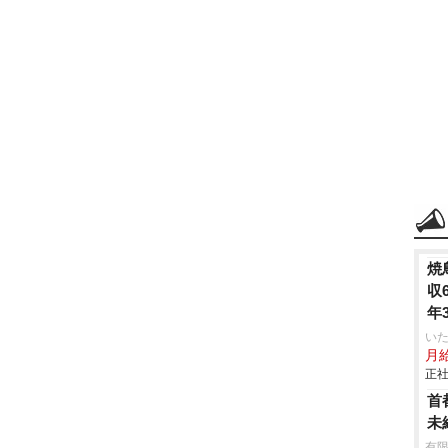
焼
収
年
いた
月給
正社
首
未
有