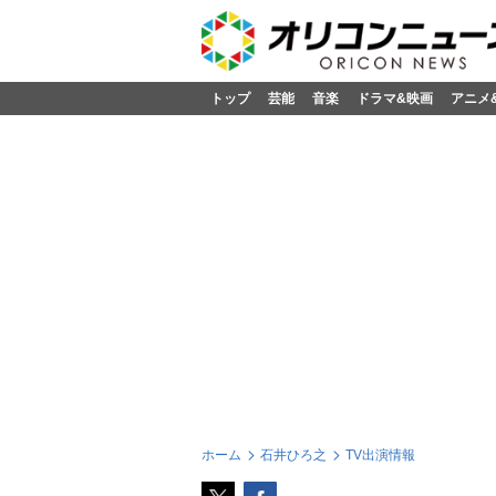
トップ
芸能
音楽
ドラマ&映画
アニメ
ホーム
石井ひろ之
TV出演情報