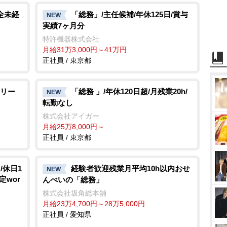
全未経
「総務」/主任候補/年休125日/賞与
NEW
実績7ヶ月分
特許機器株式会社
月給31万3,000円～41万円
正社員 / 東京都
リー
「総務 」/年休120日超/月残業20h/
NEW
転勤なし
株式会社アイガー
月給25万8,000円～
正社員 / 東京都
/休日1
経験者歓迎残業月平均10h以内おせ
NEW
定wor
んべいの「総務」
株式会社坂角総本舖
月給23万4,700円～28万5,000円
正社員 / 愛知県