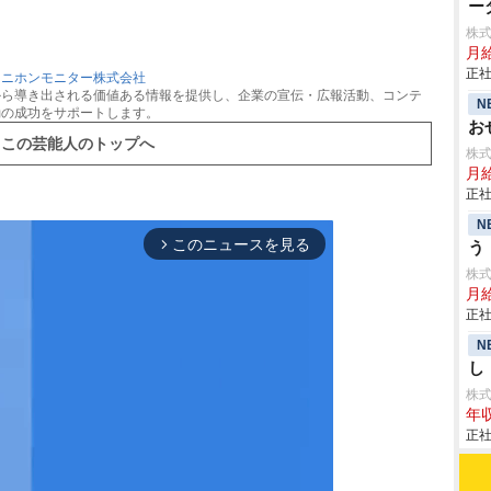
ー
株
月
正社
：
ニホンモニター株式会社
から導き出される価値ある情報を提供し、企業の宣伝・広報活動、コンテ
N
動の成功をサポートします。
お
この芸能人のトップへ
株
月給
正社
N
このニュースを見る
う
arrow_forward_ios
株
月
正社
N
し
株
年収
正社