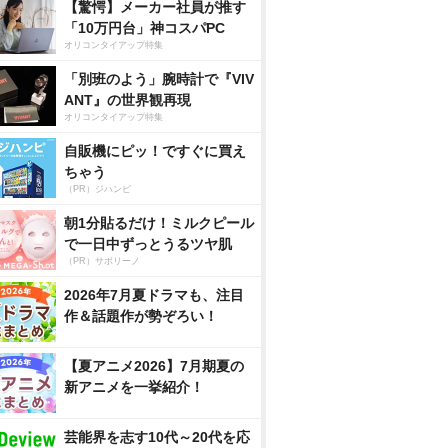
【驚愕】メーカー社員が推す
「10万円台」神コスパPC
オリコンタイアップ特集
「別班のよう」腕時計で『VIV
ANT』の世界観再現
オリコンタイアップ特集
自販機にピッ！ですぐに買え
ちゃう
（PR）ジハンピ
朝1分貼るだけ！ミルクピール
で一日中ずっとうるツヤ肌
（PR）サボリーノ
2026年7月夏ドラマも、注目
作＆話題作が勢ぞろい！
【夏アニメ2026】7月期夏の
新アニメを一挙紹介！
芸能界を志す10代～20代を応