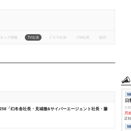
キング情報
TV出演
ドラマ出演
CM出演
歌詞
N
日
大
o.258「幻冬舎社長・見城徹&サイバーエージェント社長・藤
月給
正社
N