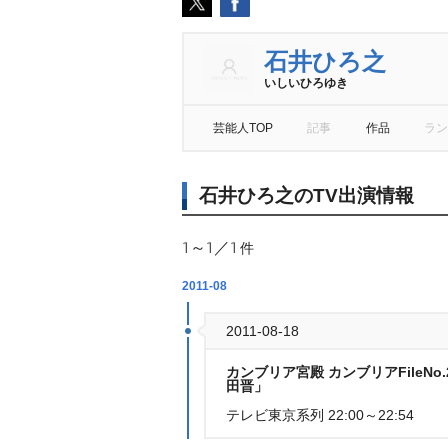
石井ひろ之
いしいひろゆき
芸能人TOP
記事
作品
ラン
石井ひろ之のTV出演情報
1～1／1
件
2011-08
2011-08-18
カンブリア宮殿 カンブリアFileN
田晋」
テレビ東京系列 22:00～22:54