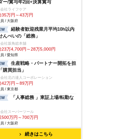
ダー/賞与年2回+決算賞与
式会社ライフケア
給35万円～43万円
員 / 大阪府
経験者歓迎残業月平均10h以内
EW
せんべいの「総務」
式会社坂角総本舖
23万4,700円～28万5,000円
員 / 愛知県
生産戦略・パートナー開拓を担
EW
「購買担当」
式会社北の達人コーポレーション
給42万円～89万円
員 / 東京都
「人事総務 」東証上場/転勤な
EW
式会社スーパーツール
500万円～700万円
員 / 大阪府
続きはこちら