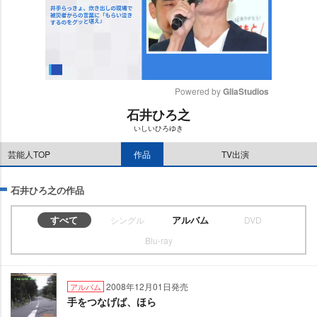
Powered by 
GliaStudios
石井ひろ之
M
いしいひろゆき
u
t
芸能人TOP
作品
TV出演
e
石井ひろ之の作品
すべて
アルバム
シングル
DVD
Blu-ray
2008年12月01日発売
アルバム
手をつなげば、ほら