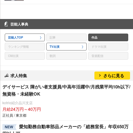
芸能人事典
芸能人TOP
記事
作品
ランキング情報
TV出演
ドラマ出演
CM出演
歌詞
音楽配信
求人特集
さらに見る
デイサービス 障がい者支援員/中高年活躍中/月残業平均10h以下/
無資格・未経験OK
kotrio紹介品川支店
月給24万円～40万円
正社員 / 東京都
愛知勤務自動車部品メーカーの「総務室長」年収650万
NEW