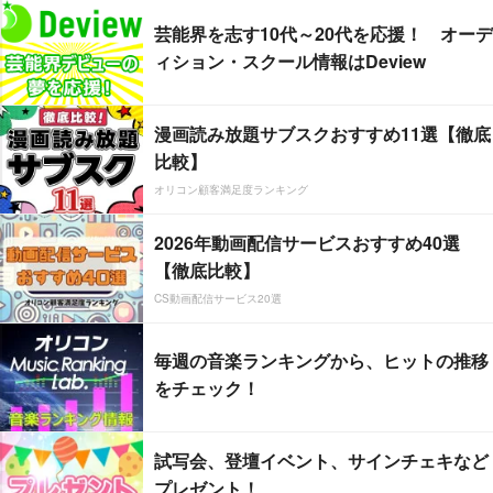
芸能界を志す10代～20代を応援！ オーデ
ィション・スクール情報はDeview
漫画読み放題サブスクおすすめ11選【徹底
比較】
オリコン顧客満足度ランキング
2026年動画配信サービスおすすめ40選
【徹底比較】
CS動画配信サービス20選
毎週の音楽ランキングから、ヒットの推移
をチェック！
試写会、登壇イベント、サインチェキなど
プレゼント！