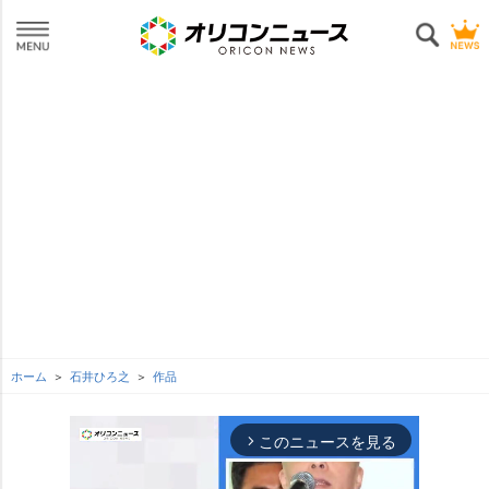
ホーム
石井ひろ之
作品
このニュースを見る
arrow_forward_ios