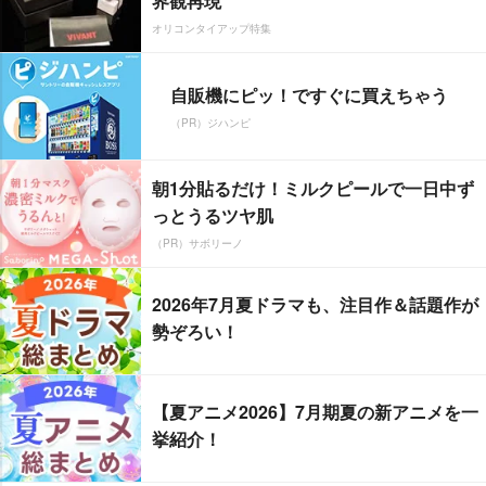
界観再現
オリコンタイアップ特集
自販機にピッ！ですぐに買えちゃう
（PR）ジハンピ
朝1分貼るだけ！ミルクピールで一日中ず
っとうるツヤ肌
（PR）サボリーノ
2026年7月夏ドラマも、注目作＆話題作が
勢ぞろい！
【夏アニメ2026】7月期夏の新アニメを一
挙紹介！